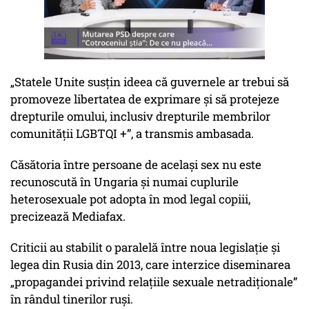
„Statele Unite susţin ideea că guvernele ar trebui să
promoveze libertatea de exprimare şi să protejeze
drepturile omului, inclusiv drepturile membrilor
comunităţii LGBTQI +”, a transmis ambasada.
Căsătoria între persoane de același sex nu este
recunoscută în Ungaria şi numai cuplurile
heterosexuale pot adopta în mod legal copiii,
precizează Mediafax.
Criticii au stabilit o paralelă între noua legislaţie şi
legea din Rusia din 2013, care interzice diseminarea
„propagandei privind relaţiile sexuale netradiţionale”
în rândul tinerilor ruşi.