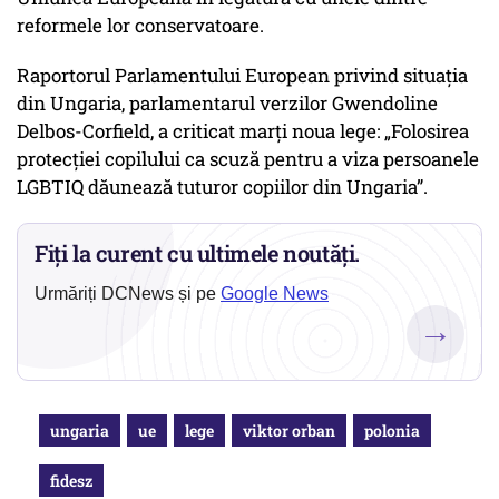
reformele lor conservatoare.
Raportorul Parlamentului European privind situaţia
din Ungaria, parlamentarul verzilor Gwendoline
Delbos-Corfield, a criticat marţi noua lege: „Folosirea
protecţiei copilului ca scuză pentru a viza persoanele
LGBTIQ dăunează tuturor copiilor din Ungaria”.
Fiți la curent cu ultimele noutăți.
Urmăriți DCNews și pe
Google News
→
ungaria
ue
lege
viktor orban
polonia
fidesz