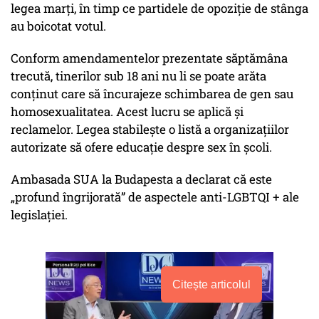
legea marţi, în timp ce partidele de opoziţie de stânga
au boicotat votul.
Conform amendamentelor prezentate săptămâna
trecută, tinerilor sub 18 ani nu li se poate arăta
conţinut care să încurajeze schimbarea de gen sau
homosexualitatea. Acest lucru se aplică şi
reclamelor. Legea stabileşte o listă a organizaţiilor
autorizate să ofere educaţie despre sex în şcoli.
Ambasada SUA la Budapesta a declarat că este
„profund îngrijorată” de aspectele anti-LGBTQI + ale
legislaţiei.
Citește articolul