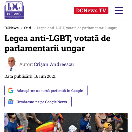
DCNews TV
DCNews
›
Stiri
›
Legea anti-LGBT, votată de parlamentarii ungar
Legea anti-LGBT, votată de
parlamentarii ungar
Autor:
Crişan Andreescu
Data publicării: 16 Iun 2021
Adaugă-ne ca sursă preferată în Google
Urmărește-ne pe Google News