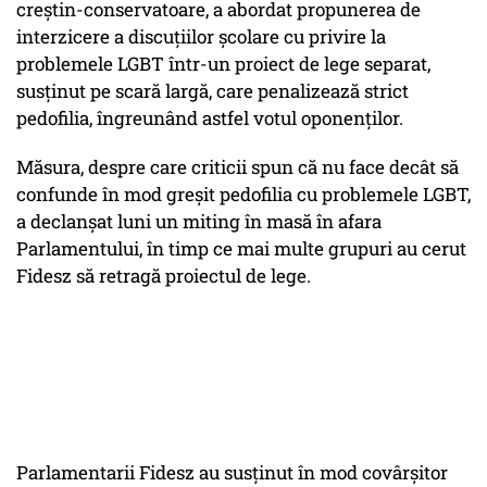
creştin-conservatoare, a abordat propunerea de
interzicere a discuţiilor şcolare cu privire la
problemele LGBT într-un proiect de lege separat,
susţinut pe scară largă, care penalizează strict
pedofilia, îngreunând astfel votul oponenţilor.
Măsura, despre care criticii spun că nu face decât să
confunde în mod greşit pedofilia cu problemele LGBT,
a declanşat luni un miting în masă în afara
Parlamentului, în timp ce mai multe grupuri au cerut
Fidesz să retragă proiectul de lege.
Parlamentarii Fidesz au susţinut în mod covârşitor