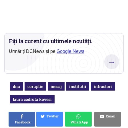
Fiți la curent cu ultimele noutăți.
Urmăriți DCNews și pe
Google News
→
dna
coruptie
mesaj
institutii
infractori
laura codruta kovesi
Twitter
Email
Facebook
WhatsApp