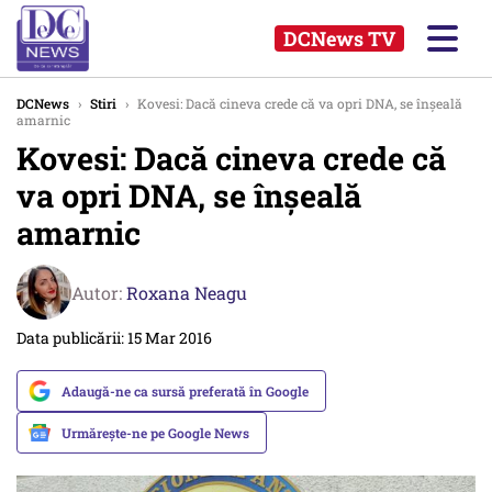
DCNews TV
DCNews
›
Stiri
›
Kovesi: Dacă cineva crede că va opri DNA, se înșeală
amarnic
Kovesi: Dacă cineva crede că
va opri DNA, se înșeală
amarnic
Autor:
Roxana Neagu
Data publicării: 15 Mar 2016
Adaugă-ne ca sursă preferată în Google
Urmărește-ne pe Google News