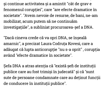
și continue activitatea și a amintit "cât de grav e
fenomenul corupției", care "are efecte dramatice în
societate". "Avem nevoie de resurse, de bani, ne-am
mobilizat, acum putem să ne continuăm
investigaţiile", a subliniat procuroarea-șef a DNA.
"Dacă cineva crede că va opri DNA, se înşeală
amarnic", a precizat Laura Codruța Kovesi, care a
adăugat că lupta anticorupție "nu s-a oprit" , corupţia
având "efecte dramatice în societate".
Șefa DNA a atras atenția că "există şefi de instituţii
publice care au fost trimişi în judecată" și că "sunt
sute de persoane condamnate care au deţinut funcţii
de conducere în instituţii publice".