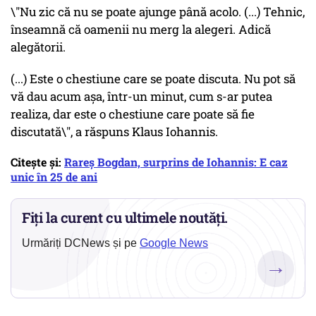
\"Nu zic că nu se poate ajunge până acolo. (...) Tehnic,
înseamnă că oamenii nu merg la alegeri. Adică
alegătorii.
(...) Este o chestiune care se poate discuta. Nu pot să
vă dau acum așa, într-un minut, cum s-ar putea
realiza, dar este o chestiune care poate să fie
discutată\", a răspuns Klaus Iohannis.
Citește și:
Rareș Bogdan, surprins de Iohannis: E caz
unic în 25 de ani
Fiți la curent cu ultimele noutăți.
Urmăriți DCNews și pe
Google News
→