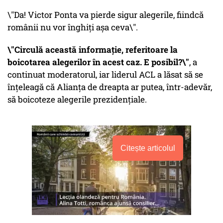
\"Da! Victor Ponta va pierde sigur alegerile, fiindcă
românii nu vor înghiți așa ceva\".
\"Circulă această informație, referitoare la
boicotarea alegerilor în acest caz. E
posibil?\"
, a
continuat moderatorul, iar liderul ACL a lăsat să se
înțeleagă că Alianța de dreapta ar putea, într-adevăr,
să boicoteze alegerile prezidențiale.
Citește articolul