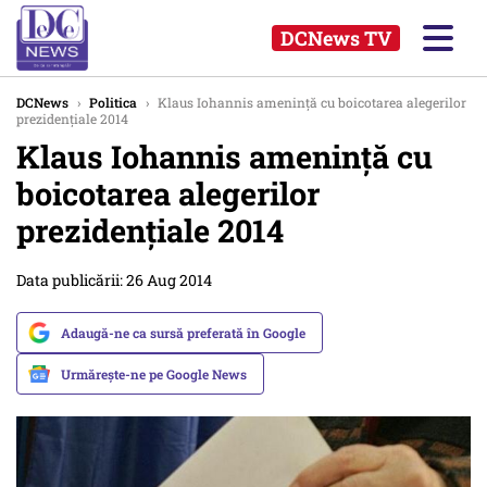
DCNews TV
DCNews
›
Politica
›
Klaus Iohannis amenință cu boicotarea alegerilor
prezidențiale 2014
Klaus Iohannis amenință cu
boicotarea alegerilor
prezidențiale 2014
Data publicării: 26 Aug 2014
Adaugă-ne ca sursă preferată în Google
Urmărește-ne pe Google News