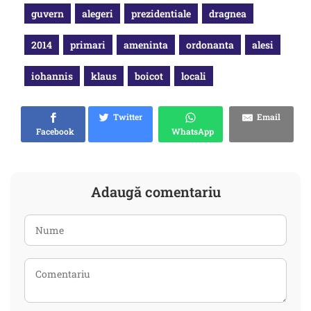
guvern
alegeri
prezidentiale
dragnea
2014
primari
ameninta
ordonanta
alesi
iohannis
klaus
boicot
locali
Twitter
Email
Facebook
WhatsApp
Adaugă comentariu