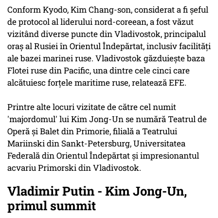
Conform Kyodo, Kim Chang-son, considerat a fi şeful
de protocol al liderului nord-coreean, a fost văzut
vizitând diverse puncte din Vladivostok, principalul
oraş al Rusiei în Orientul Îndepărtat, inclusiv facilităţi
ale bazei marinei ruse. Vladivostok găzduieşte baza
Flotei ruse din Pacific, una dintre cele cinci care
alcătuiesc forţele maritime ruse, relatează EFE.
Printre alte locuri vizitate de către cel numit
'majordomul' lui Kim Jong-Un se numără Teatrul de
Operă şi Balet din Primorie, filială a Teatrului
Mariinski din Sankt-Petersburg, Universitatea
Federală din Orientul Îndepărtat şi impresionantul
acvariu Primorski din Vladivostok.
Vladimir Putin - Kim Jong-Un,
primul summit