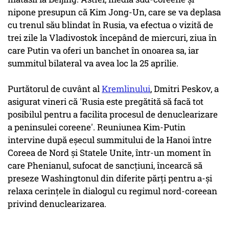
nipone presupun că Kim Jong-Un, care se va deplasa
cu trenul său blindat în Rusia, va efectua o vizită de
trei zile la Vladivostok începând de miercuri, ziua în
care Putin va oferi un banchet în onoarea sa, iar
summitul bilateral va avea loc la 25 aprilie.
Purtătorul de cuvânt al
Kremlinului
, Dmitri Peskov, a
asigurat vineri că 'Rusia este pregătită să facă tot
posibilul pentru a facilita procesul de denuclearizare
a peninsulei coreene'. Reuniunea Kim-Putin
intervine după eşecul summitului de la Hanoi între
Coreea de Nord şi Statele Unite, într-un moment în
care Phenianul, sufocat de sancţiuni, încearcă să
preseze Washingtonul din diferite părţi pentru a-şi
relaxa cerinţele în dialogul cu regimul nord-coreean
privind denuclearizarea.