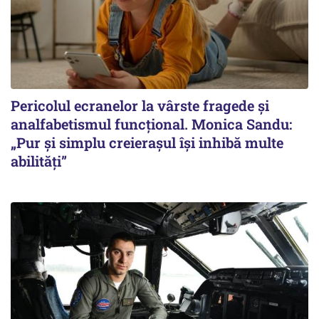
Pericolul ecranelor la vârste fragede și
analfabetismul funcțional. Monica Sandu:
„Pur și simplu creierașul își inhibă multe
abilități”