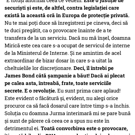
”E totuși anormal ceea ce vedem.
Este o justiție de
securiști și este, de altfel, contra legislației care
există la această oră în Europa de protecție privată.
Nu te mai poți duce să înregistrezi pe cineva, deci să
te duci pregătit, ca o provocare înainte de a te
transfera de la un serviciu. Dacă nu mă înșel, doamna
Mirică este cea care s-a ocupat de servicul de interne
de la Ministerul de Interne. Și ne amintim de acel
extraordinar de bizar dosar în care s-a uitat la
cheltuielile lor discreționare.
Deci, îl întrebi pe
James Bond câtă șampanie a băut! Dacă ai plecat
pe calea asta, întreabă, frate, toate serviciile
secrete. E o revoluție.
Eu sunt prima care aplaud!
Este evident o făcătură și, evident, nu alegi orice
procuror ca să facă dosarul care între timp s-a închis.
Soluția cu doamna Jurma interimară mi se pare bună
și sunt de părere că ceea ce a spus nu este în
detrimentul ei.
Toată convorbirea este o provocare,