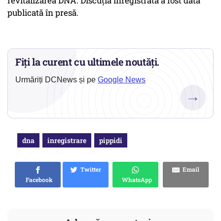
revitalizarea DNA. Discuția înregistrată a fost dată
publicată în presă.
Fiți la curent cu ultimele noutăți.
Urmăriți DCNews și pe
Google News
→
dna
inregistrare
pippidi
Twitter
Email
Facebook
WhatsApp