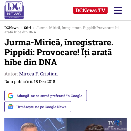
DCNews TV
DCNews
›
Stiri
›
Jurma-Mirică, înregistrare. Pippidi: Provocare! Îți
arată hibe din DNA
Jurma-Mirică, înregistrare.
Pippidi: Provocare! Îți arată
hibe din DNA
Autor:
Mircea F. Cristian
Data publicării: 18 Dec 2018
Adaugă-ne ca sursă preferată în Google
Urmărește-ne pe Google News