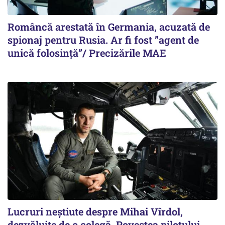
Româncă arestată în Germania, acuzată de
spionaj pentru Rusia. Ar fi fost ”agent de
unică folosință”/ Precizările MAE
Lucruri neștiute despre Mihai Vîrdol,
dezvăluite de o colegă. Povestea pilotului