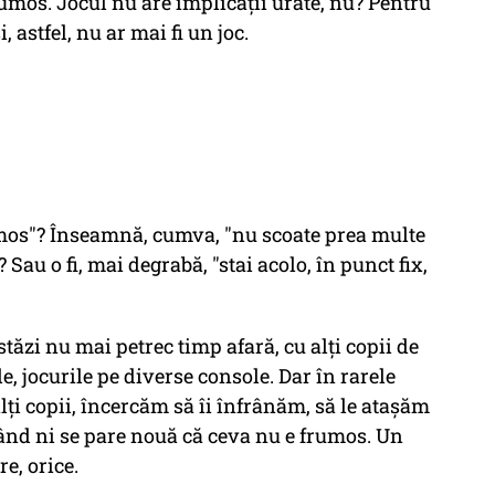
frumos. Jocul nu are implicaţii urâte, nu? Pentru
, astfel, nu ar mai fi un joc.
umos"? Înseamnă, cumva, "nu scoate prea multe
Sau o fi, mai degrabă, "stai acolo, în punct fix,
tăzi nu mai petrec timp afară, cu alţi copii de
le, jocurile pe diverse console. Dar în rarele
lţi copii, încercăm să îi înfrânăm, să le ataşăm
 când ni se pare nouă că ceva nu e frumos. Un
re, orice.