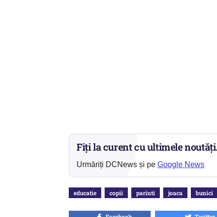
Fiți la curent cu ultimele noutăți
Urmăriți DCNews și pe
Google News
educatie
copii
parinti
joaca
bunici
Facebook
Twitter