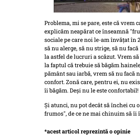
Problema, mi se pare, este că vrem ca
explicăm neapărat ce înseamnă "fru
sociale pe care noi le-am învăţat în
să nu alerge, să nu strige, să nu fac
la astfel de lucruri a scăzut. Vrem s
la faptul că trebuie să băgăm hainele
pământ sau iarbă, vrem să nu facă n
confort. Zonă care, pentru ei, nu exi
îi băgăm. Deşi nu le este confortabil!
Şi atunci, nu pot decât să închei cu 
frumos", de ce ne mai chinuim să îi
*acest articol reprezintă o opinie