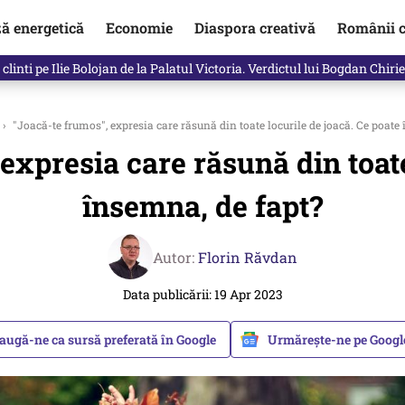
ză energetică
Economie
Diaspora creativă
Românii c
clinti pe Ilie Bolojan de la Palatul Victoria. Verdictul lui Bogdan Chiri
›
"Joacă-te frumos", expresia care răsună din toate locurile de joacă. Ce poate
expresia care răsună din toate
însemna, de fapt?
Autor:
Florin Răvdan
Data publicării: 19 Apr 2023
augă-ne ca sursă preferată în Google
Urmărește-ne pe Goog