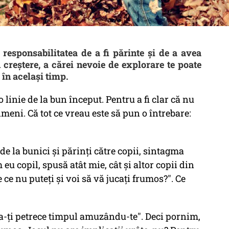
 responsabilitatea de a fi părinte şi de a avea
 creştere, a cărei nevoie de explorare te poate
 în acelaşi timp.
 linie de la bun început. Pentru a fi clar că nu
meni. Că tot ce vreau este să pun o întrebare:
de la bunici şi părinţi către copii, sintagma
eu copil, spusă atât mie, cât şi altor copii din
 ce nu puteţi şi voi să vă jucaţi frumos?". Ce
a-ţi petrece timpul amuzându-te". Deci pornim,