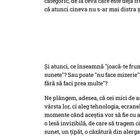
categoric, de la ceva care este deja 
că atunci cineva nu s-ar mai distra şi
Şi atunci, ce înseamnă "joacă-te fr
sunete"? Sau poate "nu face mizerie"? 
fără să faci prea multe"?
Ne plângem, adesea, că cei mici de as
vârsta lor, ci aleg tehnologia, ecrane
momente când aceştia vor să fie cu a
o lesă invizibilă, de care să tragem
sunet, un ţipăt, o căzătură din alerga