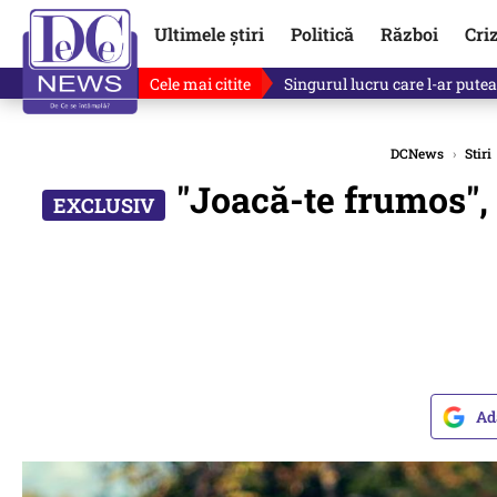
Ultimele știri
Politică
Război
Cri
Cele mai citite
Singurul lucru care l-ar putea 
DCNews
›
Stiri
"Joacă-te frumos", 
Ad