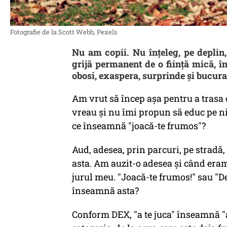
Fotografie de la Scott Webb, Pexels
Nu am copii. Nu înţeleg, pe deplin,
grijă permanent de o fiinţă mică, în
obosi, exaspera, surprinde şi bucura
Am vrut să încep aşa pentru a trasa o
vreau şi nu îmi propun să educ pe ni
ce înseamnă "joacă-te frumos"?
Aud, adesea, prin parcuri, pe stradă, 
asta. Am auzit-o adesea şi când eram 
jurul meu. "Joacă-te frumos!" sau "De
înseamnă asta?
Conform DEX, "a te juca" înseamnă "