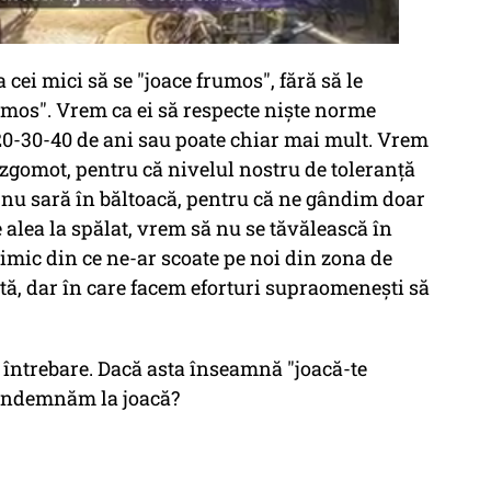
 cei mici să se "joace frumos", fără să le
mos". Vrem ca ei să respecte nişte norme
 20-30-40 de ani sau poate chiar mai mult. Vrem
ă zgomot, pentru că nivelul nostru de toleranţă
ă nu sară în băltoacă, pentru că ne gândim doar
 alea la spălat, vrem să nu se tăvălească în
imic din ce ne-ar scoate pe noi din zona de
stă, dar în care facem eforturi supraomeneşti să
o întrebare. Dacă asta înseamnă "joacă-te
 îndemnăm la joacă?