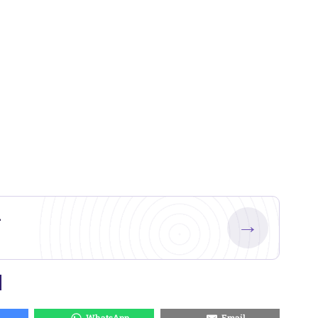
.
→
WhatsApp
Email