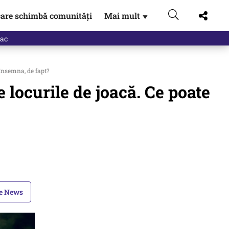
are schimbă comunități
Mai mult
▼
eac
 însemna, de fapt?
 locurile de joacă. Ce poate
le News