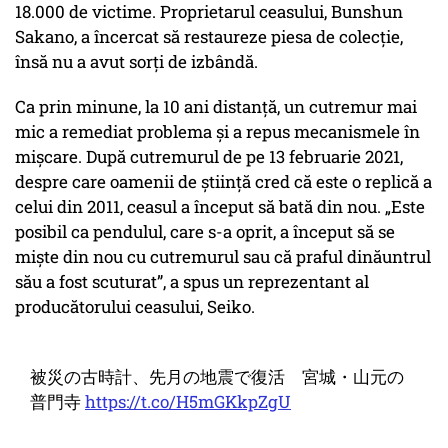
18.000 de victime. Proprietarul ceasului, Bunshun
Sakano, a încercat să restaureze piesa de colecție,
însă nu a avut sorți de izbândă.
Ca prin minune, la 10 ani distanță, un cutremur mai
mic a remediat problema și a repus mecanismele în
mișcare. După cutremurul de pe 13 februarie 2021,
despre care oamenii de știință cred că este o replică a
celui din 2011, ceasul a început să bată din nou. „Este
posibil ca pendulul, care s-a oprit, a început să se
miște din nou cu cutremurul sau că praful dinăuntrul
său a fost scuturat”, a spus un reprezentant al
producătorului ceasului, Seiko.
被災の古時計、先月の地震で復活 宮城・山元の
普門寺
https://t.co/H5mGKkpZgU