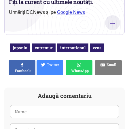
Fiți la curent cu ultimele noutăți.
Urmăriți DCNews și pe
Google News
→
japonia
cutremur
international
ceas
Twitter
Email
Facebook
WhatsApp
Adaugă comentariu