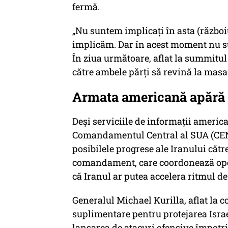
fermă.
„Nu suntem implicați în asta (războiul
implicăm. Dar în acest moment nu s
În ziua următoare, aflat la summitul
către ambele părți să revină la masa n
Armata americană apără I
Deși serviciile de informații americ
Comandamentul Central al SUA (CENT
posibilele progrese ale Iranului căt
comandament, care coordonează oper
că Iranul ar putea accelera ritmul de
Generalul Michael Kurilla, aflat la 
suplimentare pentru protejarea Israe
lansarea de atacuri ofensive împotriv