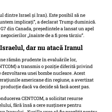
 dintre Israel și Iran). Este posibil să ne
untem implicați”, a declarat Trump duminică.
 G7 din Canada, președintele a lansat un apel
egocierilor „înainte de a fi prea târziu”.
sraelul, dar nu atacă Iranul
ane rămân prudente în evaluările lor,
COM) a transmis o poziție diferită privind
re dezvoltarea unei bombe nucleare. Acest
ațiunile americane din regiune, a avertizat
 producție dacă va decide să facă acest pas.
conducerea CENTCOM, a solicitat resurse
lului, fără însă a cere susținere pentru
a Iranului. „Kurilla vrea să fie pregătit pentru