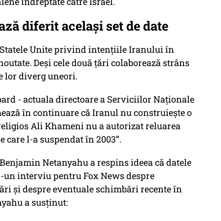
ene îndreptate către Israel.
ază diferit același set de date
 Statele Unite privind intențiile Iranului în
outate. Deși cele două țări colaborează strâns
 lor diverg uneori.
ard - actuala directoare a Serviciilor Naționale
mează în continuare că Iranul nu construiește o
religios Ali Khameni nu a autorizat reluarea
 care l-a suspendat în 2003”.
n Benjamin Netanyahu a respins ideea că datele
tr-un interviu pentru Fox News despre
ări și despre eventuale schimbări recente în
yahu a susținut: