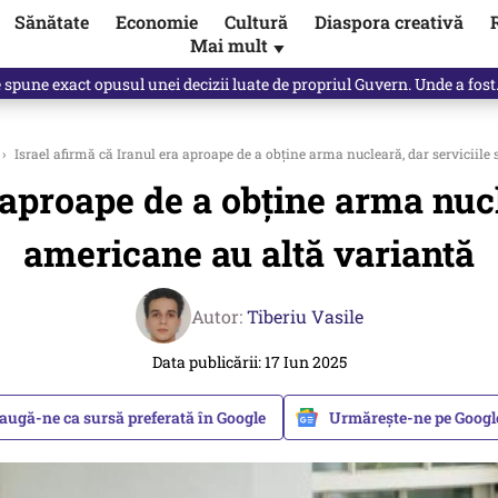
Sănătate
Economie
Cultură
Diaspora creativă
Mai mult
▼
spre „omul harnic“ / video
›
Israel afirmă că Iranul era aproape de a obține arma nucleară, dar serviciile
 aproape de a obține arma nucl
americane au altă variantă
Autor:
Tiberiu Vasile
Data publicării: 17 Iun 2025
augă-ne ca sursă preferată în Google
Urmărește-ne pe Goog