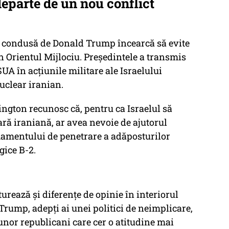
eparte de un nou conflict
ția condusă de Donald Trump încearcă să evite
 Orientul Mijlociu. Președintele a transmis
UA în acțiunile militare ale Israelului
uclear iranian.
hington recunosc că, pentru ca Israelul să
ă iraniană, ar avea nevoie de ajutorul
mamentului de penetrare a adăposturilor
gice B-2.
turează și diferențe de opinie în interiorul
 Trump, adepți ai unei politici de neimplicare,
unor republicani care cer o atitudine mai