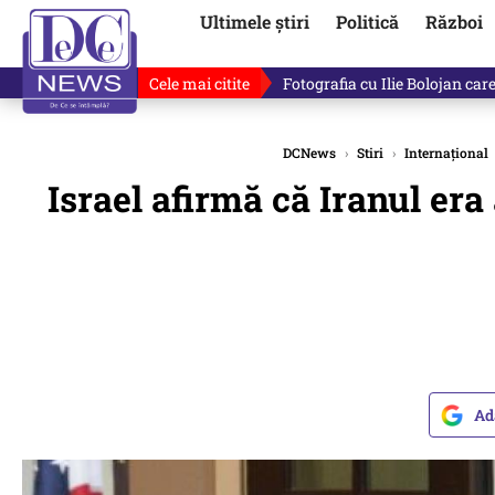
Ultimele știri
Politică
Război
Cele mai citite
Ilie Bolojan, gafă în direct de
DCNews
›
Stiri
›
Internațional
Israel afirmă că Iranul era
Ad