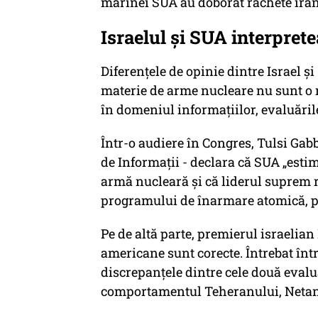
marinei SUA au doborât rachete irani
Israelul și SUA interprete
Diferențele de opinie dintre Israel și
materie de arme nucleare nu sunt o n
în domeniul informațiilor, evaluările
Într-o audiere în Congres, Tulsi Gabb
de Informații - declara că SUA „esti
armă nucleară și că liderul suprem 
programului de înarmare atomică, pe
Pe de altă parte, premierul israelia
americane sunt corecte. Întrebat în
discrepanțele dintre cele două evalu
comportamentul Teheranului, Netan