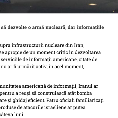
e să dezvolte o armă nucleară, dar informațiile
supra infrastructurii nucleare din Iran,
se apropie de un moment critic în dezvoltarea
serviciile de informații americane, citate de
 nu ar fi urmărit activ, în acel moment,
munitatea americană de informații, Iranul ar
 pentru a reuși să construiască atât bomba
re și ghidaj eficient. Patru oficiali familiarizați
produse de atacurile israeliene ar putea
âteva luni.