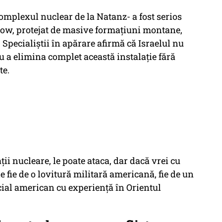
complexul nuclear de la Natanz- a fost serios
rdow, protejat de masive formațiuni montane,
. Specialiștii în apărare afirmă că Israelul nu
 a elimina complet această instalație fără
te.
ții nucleare, le poate ataca, dar dacă vrei cu
e fie de o lovitură militară americană, fie de un
icial american cu experiență în Orientul