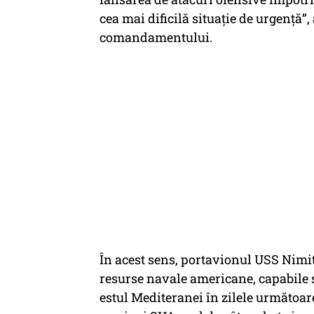
cea mai dificilă situație de urgență”,
comandamentului.
În acest sens, portavionul USS Nimitz
resurse navale americane, capabile s
estul Mediteranei în zilele următoar