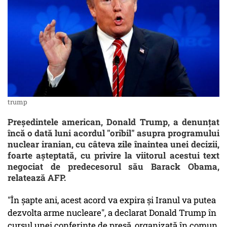
trump
Preşedintele american, Donald Trump, a denunţat
încă o dată luni acordul "oribil" asupra programului
nuclear iranian, cu câteva zile înaintea unei decizii,
foarte aşteptată, cu privire la viitorul acestui text
negociat de predecesorul său Barack Obama,
relatează AFP.
"În şapte ani, acest acord va expira şi Iranul va putea
dezvolta arme nucleare", a declarat Donald Trump în
cursul unei conferinţe de presă, organizată în comun