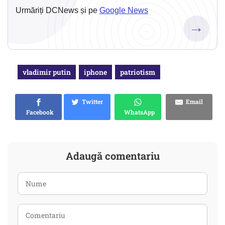
Urmăriți DCNews și pe
Google News
→
vladimir putin
iphone
patriotism
Twitter
Email
Facebook
WhatsApp
Adaugă comentariu