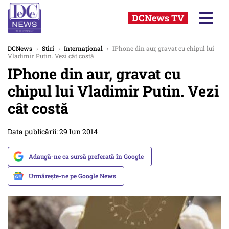
DCNews TV
DCNews
›
Stiri
›
Internațional
›
IPhone din aur, gravat cu chipul lui
Vladimir Putin. Vezi cât costă
IPhone din aur, gravat cu
chipul lui Vladimir Putin. Vezi
cât costă
Data publicării: 29 Iun 2014
Adaugă-ne ca sursă preferată în Google
Urmărește-ne pe Google News