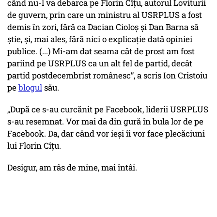
când nu-l va debarca pe Florin Cîţu, autorul Loviturii
de guvern, prin care un ministru al USRPLUS a fost
demis în zori, fără ca Dacian Cioloş şi Dan Barna să
ştie, şi, mai ales, fără nici o explicaţie dată opiniei
publice. (...) Mi-am dat seama cât de prost am fost
pariind pe USRPLUS ca un alt fel de partid, decât
partid postdecembrist românesc”, a scris Ion Cristoiu
pe
blogul
său.
„După ce s-au curcănit pe Facebook, liderii USRPLUS
s-au resemnat. Vor mai da din gură în bula lor de pe
Facebook. Da, dar când vor ieşi îi vor face plecăciuni
lui Florin Cîţu.
Desigur, am râs de mine, mai întâi.