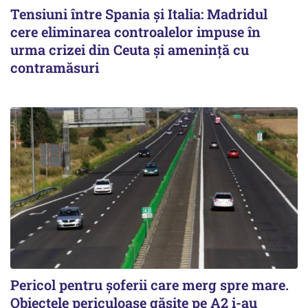
Tensiuni între Spania și Italia: Madridul
cere eliminarea controalelor impuse în
urma crizei din Ceuta și amenință cu
contramăsuri
Pericol pentru șoferii care merg spre mare.
Obiectele periculoase găsite pe A2 i-au