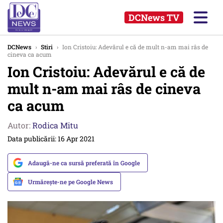
DCNews TV
DCNews
›
Stiri
›
Ion Cristoiu: Adevărul e că de mult n-am mai râs de
cineva ca acum
Ion Cristoiu: Adevărul e că de
mult n-am mai râs de cineva
ca acum
Autor:
Rodica Mitu
Data publicării: 16 Apr 2021
Adaugă-ne ca sursă preferată în Google
Urmărește-ne pe Google News