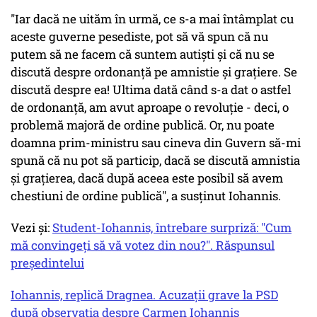
"Iar dacă ne uităm în urmă, ce s-a mai întâmplat cu
aceste guverne pesediste, pot să vă spun că nu
putem să ne facem că suntem autişti şi că nu se
discută despre ordonanţă pe amnistie şi graţiere. Se
discută despre ea! Ultima dată când s-a dat o astfel
de ordonanţă, am avut aproape o revoluţie - deci, o
problemă majoră de ordine publică. Or, nu poate
doamna prim-ministru sau cineva din Guvern să-mi
spună că nu pot să particip, dacă se discută amnistia
şi graţierea, dacă după aceea este posibil să avem
chestiuni de ordine publică", a susţinut Iohannis.
Vezi și:
Student-Iohannis, întrebare surpriză: "Cum
mă convingeți să vă votez din nou?". Răspunsul
președintelui
Iohannis, replică Dragnea. Acuzații grave la PSD
după observația despre Carmen Iohannis