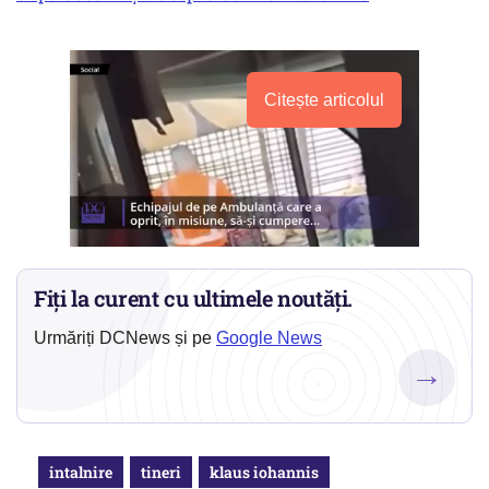
Citește articolul
Fiți la curent cu ultimele noutăți.
Urmăriți DCNews și pe
Google News
→
intalnire
tineri
klaus iohannis