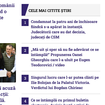
românii
CELE MAI CITITE ȘTIRI
d o
te
Condamnat la patru ani de închisoare
fiindcă s-a apărat în instanță.
Judecătorii care au dat decizia,
judecați de CSM
„Mă uit și sper să nu fie adevărat ce se
întâmplă!“ Propunerea Oanei
Gheorghiu care l-a uluit pe Eugen
Teodorovici / video
Singurul lucru care l-ar putea clinti pe
Ilie Bolojan de la Palatul Victoria.
și acuză
Verdictul lui Bogdan Chirieac
ții:
lă.
Ce se întâmplă cu primul buletin