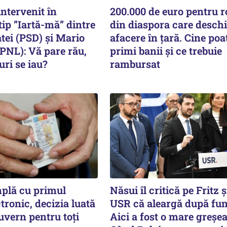
intervenit în
200.000 de euro pentru 
ip ”Iartă-mă” dintre
din diaspora care deschi
ei (PSD) și Mario
afacere în țară. Cine poa
PNL): Vă pare rău,
primi banii și ce trebuie
ri se iau?
rambursat
mplă cu primul
Năsui îl critică pe Fritz 
ctronic, decizia luată
USR că aleargă după func
uvern pentru toți
Aici a fost o mare greșea