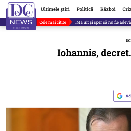
Ultimele știri
Politică
Război
Cri
Cele mai citite
Singurul lucru care l-ar putea 
DC
Iohannis, decret
Ad