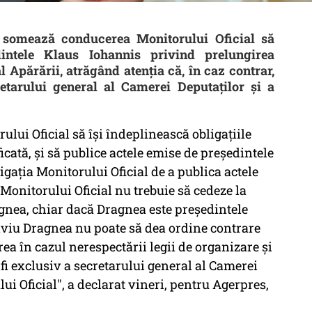
 somează conducerea Monitorului Oficial să
intele Klaus Iohannis privind prelungirea
 Apărării, atrăgând atenţia că, în caz contrar,
etarului general al Camerei Deputaţilor şi a
ui Oficial să îşi îndeplinească obligaţiile
cată, şi să publice actele emise de preşedintele
igaţia Monitorului Oficial de a publica actele
Monitorului Oficial nu trebuie să cedeze la
agnea, chiar dacă Dragnea este preşedintele
Liviu Dragnea nu poate să dea ordine contrare
erea în cazul nerespectării legii de organizare şi
fi exclusiv a secretarului general al Camerei
ui Oficial", a declarat vineri, pentru Agerpres,