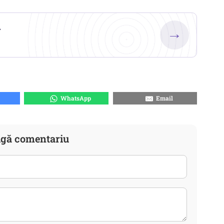
.
→
WhatsApp
Email
gă comentariu