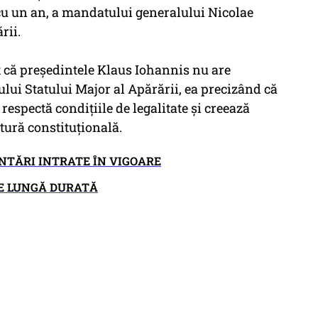
cu un an, a mandatului generalului Nicolae
ării.
t că preşedintele Klaus Iohannis nu are
ului Statului Major al Apărării, ea precizând că
respectă condiţiile de legalitate şi creează
atură constituţională.
NTĂRI INTRATE ÎN VIGOARE
DE LUNGĂ DURATĂ