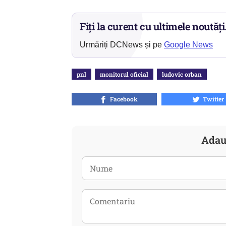
Fiți la curent cu ultimele noutăți
Urmăriți DCNews și pe
Google News
pnl
monitorul oficial
ludovic orban
Facebook
Twitter
Adau