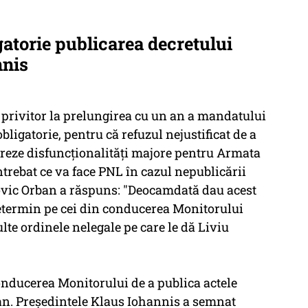
igatorie publicarea decretului
nnis
 privitor la prelungirea cu un an a mandatului
obligatorie, pentru că refuzul nejustificat de a
ereze disfuncţionalităţi majore pentru Armata
ntrebat ce va face PNL în cazul nepublicării
dovic Orban a răspuns: "Deocamdată dau acest
determin pe cei din conducerea Monitorului
ulte ordinele nelegale pe care le dă Liviu
conducerea Monitorului de a publica actele
an. Preşedintele Klaus Iohannis a semnat