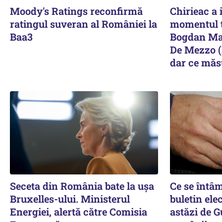
Moody's Ratings reconfirmă
Chirieac a 
ratingul suveran al României la
momentul t
Baa3
Bogdan Mat
De Mezzo (
dar ce măsu
Seceta din România bate la ușa
Ce se întâ
Bruxelles-ului. Ministerul
buletin ele
Energiei, alertă către Comisia
astăzi de G