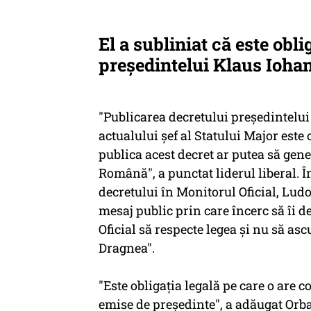
El a subliniat că este obl
preşedintelui Klaus Ioha
"Publicarea decretului preşedintelui
actualului şef al Statului Major este 
publica acest decret ar putea să gen
Română", a punctat liderul liberal. Î
decretului în Monitorul Oficial, Lu
mesaj public prin care încerc să îi 
Oficial să respecte legea şi nu să asc
Dragnea".
"Este obligaţia legală pe care o are 
emise de preşedinte", a adăugat Orb