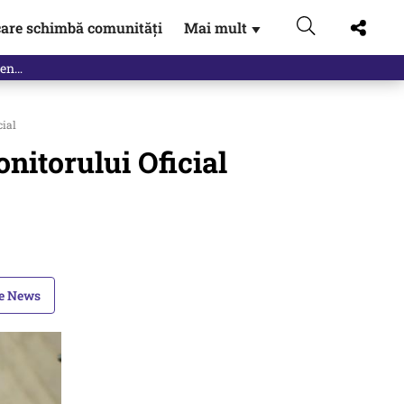
are schimbă comunități
Mai mult
▼
eac
cial
nitorului Oficial
le News