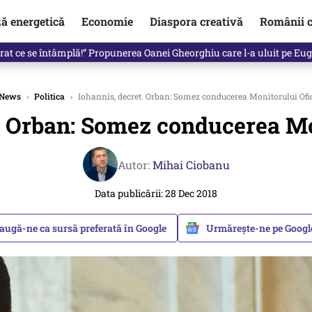
ză energetică
Economie
Diaspora creativă
Românii c
clinti pe Ilie Bolojan de la Palatul Victoria. Verdictul lui Bogdan Chiri
News
›
Politica
›
Iohannis, decret. Orban: Somez conducerea Monitorului Ofi
. Orban: Somez conducerea Mo
Autor:
Mihai Ciobanu
Data publicării: 28 Dec 2018
augă-ne ca sursă preferată în Google
Urmărește-ne pe Goog