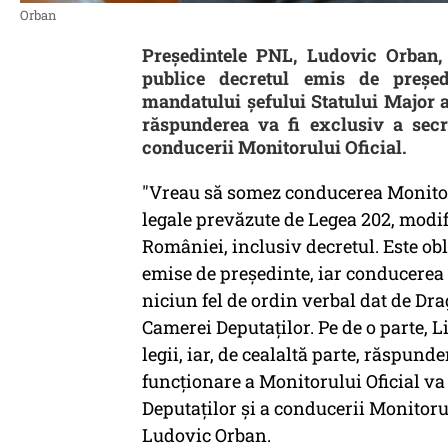
Orban
Preşedintele PNL, Ludovic Orban,
publice decretul emis de preşed
mandatului şefului Statului Major al
răspunderea va fi exclusiv a secr
conducerii Monitorului Oficial.
"Vreau să somez conducerea Monitorul
legale prevăzute de Legea 202, modifi
României, inclusiv decretul. Este obl
emise de preşedinte, iar conducerea 
niciun fel de ordin verbal dat de Dr
Camerei Deputaţilor. Pe de o parte, 
legii, iar, de cealaltă parte, răspund
funcţionare a Monitorului Oficial va 
Deputaţilor şi a conducerii Monitorul
Ludovic Orban.