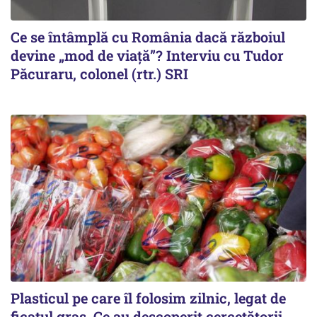
Ce se întâmplă cu România dacă războiul
devine „mod de viață”? Interviu cu Tudor
Păcuraru, colonel (rtr.) SRI
Plasticul pe care îl folosim zilnic, legat de
ficatul gras. Ce au descoperit cercetătorii