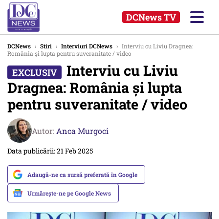
DCNews TV
DCNews
›
Stiri
›
Interviuri DCNews
›
Interviu cu Liviu Dragnea:
România și lupta pentru suveranitate / video
Interviu cu Liviu
Dragnea: România și lupta
pentru suveranitate / video
Autor:
Anca Murgoci
Data publicării: 21 Feb 2025
Adaugă-ne ca sursă preferată în Google
Urmărește-ne pe Google News