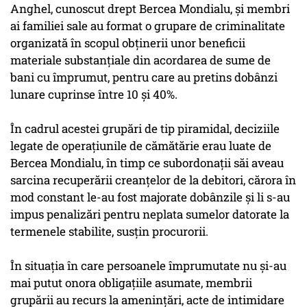
Anghel, cunoscut drept Bercea Mondialu, şi membri
ai familiei sale au format o grupare de criminalitate
organizată în scopul obţinerii unor beneficii
materiale substanţiale din acordarea de sume de
bani cu împrumut, pentru care au pretins dobânzi
lunare cuprinse între 10 şi 40%.
În cadrul acestei grupări de tip piramidal, deciziile
legate de operaţiunile de cămătărie erau luate de
Bercea Mondialu, în timp ce subordonaţii săi aveau
sarcina recuperării creanţelor de la debitori, cărora în
mod constant le-au fost majorate dobânzile şi li s-au
impus penalizări pentru neplata sumelor datorate la
termenele stabilite, susţin procurorii.
În situaţia în care persoanele împrumutate nu şi-au
mai putut onora obligaţiile asumate, membrii
grupării au recurs la ameninţări, acte de intimidare