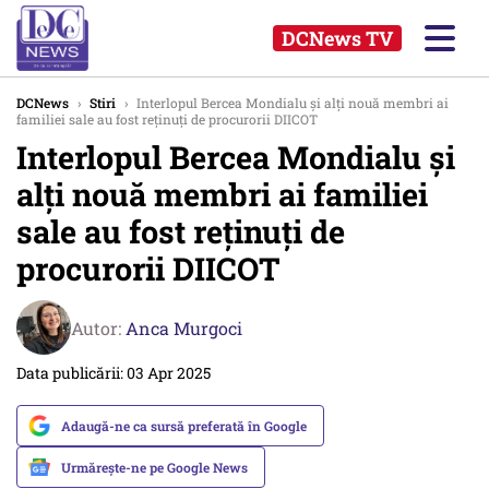
DCNews TV
DCNews
›
Stiri
›
Interlopul Bercea Mondialu şi alţi nouă membri ai
familiei sale au fost reţinuţi de procurorii DIICOT
Interlopul Bercea Mondialu şi
alţi nouă membri ai familiei
sale au fost reţinuţi de
procurorii DIICOT
Autor:
Anca Murgoci
Data publicării: 03 Apr 2025
Adaugă-ne ca sursă preferată în Google
Urmărește-ne pe Google News