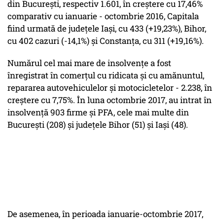
din Bucureşti, respectiv 1.601, în creştere cu 17,46%
comparativ cu ianuarie - octombrie 2016, Capitala
fiind urmată de judeţele Iaşi, cu 433 (+19,23%), Bihor,
cu 402 cazuri (-14,1%) şi Constanţa, cu 311 (+19,16%).
Numărul cel mai mare de insolvenţe a fost
înregistrat în comerţul cu ridicata şi cu amănuntul,
repararea autovehiculelor şi motocicletelor - 2.238, în
creştere cu 7,75%. În luna octombrie 2017, au intrat în
insolvenţă 903 firme şi PFA, cele mai multe din
Bucureşti (208) şi judeţele Bihor (51) şi Iaşi (48).
De asemenea, în perioada ianuarie-octombrie 2017,