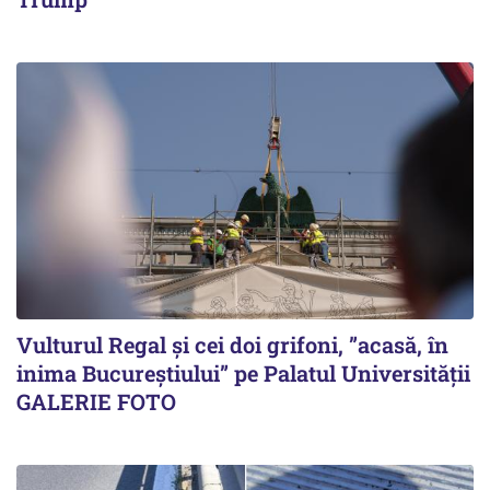
Vulturul Regal și cei doi grifoni, ”acasă, în
inima Bucureștiului” pe Palatul Universității
GALERIE FOTO