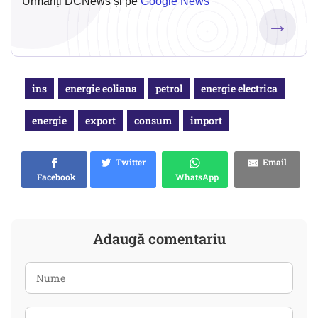
Urmăriți DCNews și pe
Google News
→
ins
energie eoliana
petrol
energie electrica
energie
export
consum
import
Twitter
Email
Facebook
WhatsApp
Adaugă comentariu