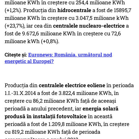
milioane KWh în creştere cu 254,4 milioane KWh
(+1,2%). Producţia din
hidrocentrale
a fost de 15895,7
milioane KWh în creştere cu 3.047,5 milioane kWh
(+23,7%), iar cea din
centralele nuclearo-electrice
a
fost de 9.672,6 milioane KWh în creştere cu 72,6
milioane kWh (+0,8%).
Citește și:
Euronews: România, următorul nod
energetic al Europei?
Producţia din
centralele electrice eoliene
în perioada
1.I.-31.X.2014 a fost de 3.822,4 milioane KWh, în
creştere cu 86,2 milioane KWh faţă de aceeaşi
perioadă a anului precedent, iar
energia solară
produsă în instalaţii
fotovoltaice
în această
perioadă a fost de 1.209,8 milioane KWh, în creştere
cu 819,2 milioane KWh faţă de perioada