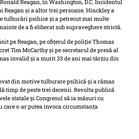
, Ronald Reagan, în Washington, D.C. Incidentul
i Reagan și a altor trei persoane. Hinckley a
e tulburări psihice și a petrecut mai multe
înainte de a fi eliberat sub supraveghere strictă.
ănit pe Reagan, pe ofițerul de poliție Thomas
cret Tim McCarthy și pe secretarul de presă al
as invalid și a murit 33 de ani mai târziu din
ovat din motive tulburare psihică și a rămas
lă timp de peste trei decenii. Revolta publică
ivele statale și Congresul să ia măsuri cu
tru care s-ar putea invoca circumstanța