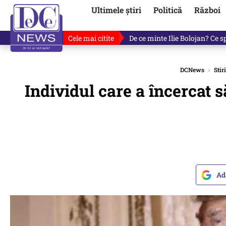
Ultimele știri
Politică
Război
Cele mai citite
Cu luni înainte de anunțul lui
DCNews
›
Stiri
Individul care a încercat 
Ad