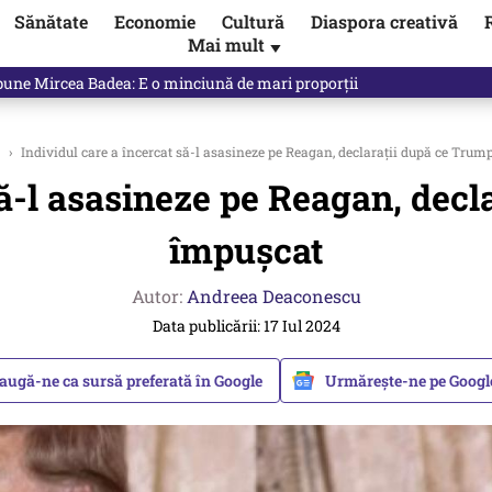
Sănătate
Economie
Cultură
Diaspora creativă
Mai mult
▼
 Ponta, Chirieac anticipa totul. Cine este acum în pericol / VIDEO
›
Individul care a încercat să-l asasineze pe Reagan, declarații după ce Trum
să-l asasineze pe Reagan, decl
împușcat
Autor:
Andreea Deaconescu
Data publicării: 17 Iul 2024
augă-ne ca sursă preferată în Google
Urmărește-ne pe Goog