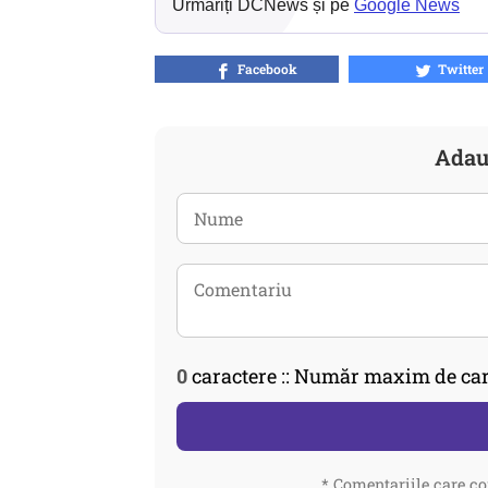
Urmăriți DCNews și pe
Google News
Facebook
Twitter
Adau
0
caractere :: Număr maxim de car
* Comentariile care co