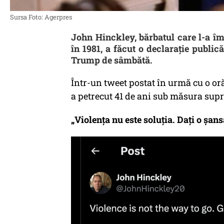
Sursa Foto: Agerpres
John Hinckley, bărbatul care l-a î
în 1981, a făcut o declarație publi
Trump de sâmbătă.
Într-un tweet postat în urmă cu o oră
a petrecut 41 de ani sub măsura supra
„Violența nu este soluția. Dați o șans