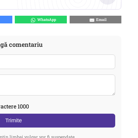
WhatsApp
Email
gă comentariu
actere 1000
Trimite
ntin limbaj vulgar vor fi suspendate