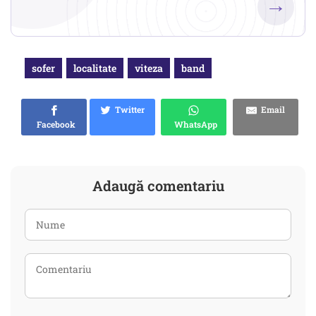
→
sofer
localitate
viteza
band
Twitter
Email
Facebook
WhatsApp
Adaugă comentariu