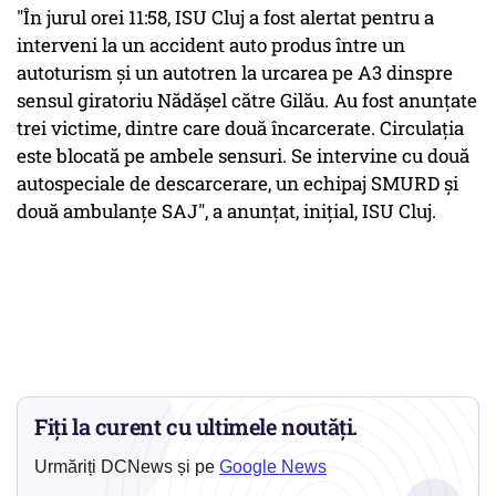
"În jurul orei 11:58, ISU Cluj a fost alertat pentru a
interveni la un accident auto produs între un
autoturism şi un autotren la urcarea pe A3 dinspre
sensul giratoriu Nădăşel către Gilău. Au fost anunţate
trei victime, dintre care două încarcerate. Circulaţia
este blocată pe ambele sensuri. Se intervine cu două
autospeciale de descarcerare, un echipaj SMURD şi
două ambulanţe SAJ", a anunţat, iniţial, ISU Cluj.
Fiți la curent cu ultimele noutăți.
Urmăriți DCNews și pe
Google News