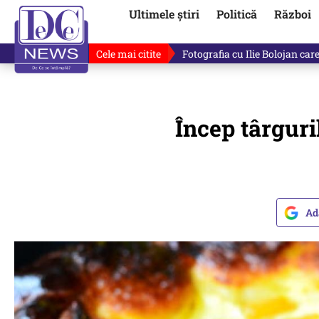
Ultimele știri
Politică
Război
Cele mai citite
De ce minte Ilie Bolojan? Ce 
Încep târguri
Ad