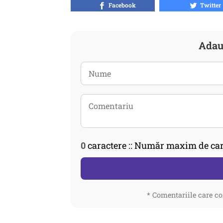
Facebook
Twitter
Adau
0
caractere :: Număr maxim de car
* Comentariile care co