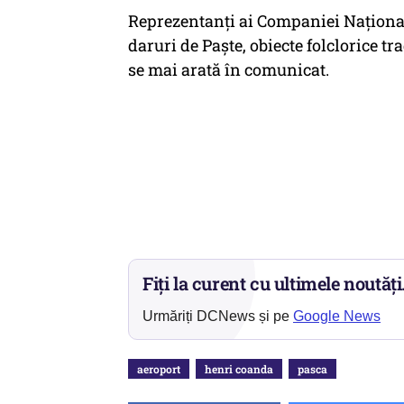
Reprezentanţi ai Companiei Naţional
daruri de Paşte, obiecte folclorice 
se mai arată în comunicat.
Fiți la curent cu ultimele noutăți
Urmăriți DCNews și pe
Google News
aeroport
henri coanda
pasca