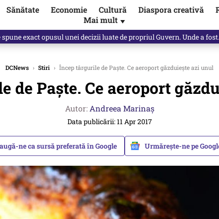
Sănătate
Economie
Cultură
Diaspora creativă
Mai mult
▼
spune Mircea Badea: E o minciună de mari proporții
DCNews
›
Stiri
›
Încep târgurile de Paște. Ce aeroport găzduiește azi unul
le de Paște. Ce aeroport găzdu
Autor:
Andreea Marinaș
Data publicării: 11 Apr 2017
augă-ne ca sursă preferată în Google
Urmărește-ne pe Goog