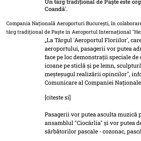
Un târg tradiţional de Paşte este or
Coandă'.
Compania Naţională Aeroporturi Bucureşti, în colaborare
târg tradiţional de Paşte în Aeroportul Internaţional "H
„La Târgul 'Aeroportul Floriilor', ca
aeroportului, pasagerii vor putea ad
face pe loc demonstraţii speciale de o
icoane pe sticlă şi pe lemn, sculptur
meşteşugul realizării opincilor", in
Comunicare al Companiei Naţionale 
[citeste si]
Pasagerii vor putea asculta muzică 
ansamblul "Ciocârlia" şi vor putea d
sărbătorilor pascale - cozonac, pască