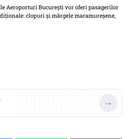
e Aeroporturi Bucureşti vor oferi pasagerilor
tradiţionale: clopuri şi mărgele maramureşene,
.
→