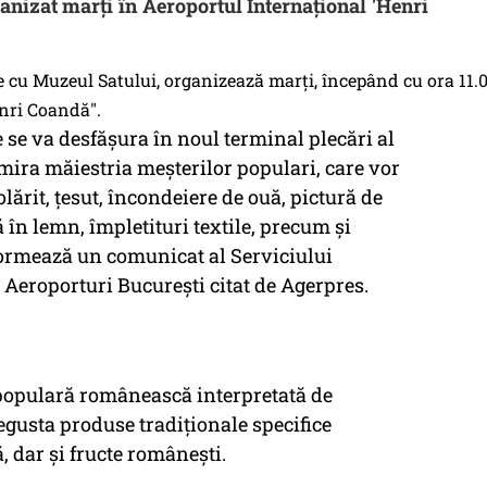
ganizat marţi în Aeroportul Internaţional 'Henri
 cu Muzeul Satului, organizează marţi, începând cu ora 11.0
enri Coandă".
re se va desfăşura în noul terminal plecări al
mira măiestria meşterilor populari, care vor
lărit, ţesut, încondeiere de ouă, pictură de
ă în lemn, împletituri textile, precum şi
formează un comunicat al Serviciului
Aeroporturi Bucureşti citat de Agerpres.
populară românească interpretată de
egusta produse tradiţionale specifice
, dar şi fructe româneşti.