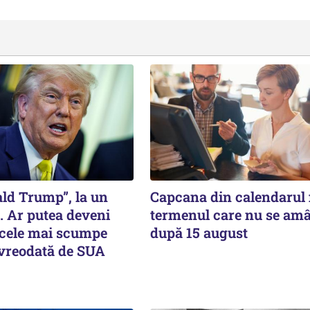
ald Trump”, la un
Capcana din calendarul f
. Ar putea deveni
termenul care nu se am
 cele mai scumpe
după 15 august
 vreodată de SUA