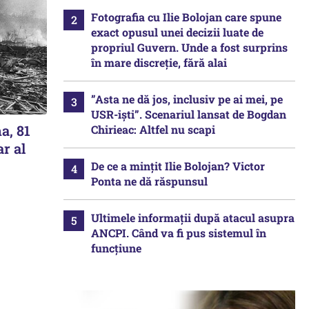
Fotografia cu Ilie Bolojan care spune
exact opusul unei decizii luate de
propriul Guvern. Unde a fost surprins
în mare discreție, fără alai
”Asta ne dă jos, inclusiv pe ai mei, pe
USR-iști”. Scenariul lansat de Bogdan
a, 81
Chirieac: Altfel nu scapi
ar al
De ce a mințit Ilie Bolojan? Victor
Ponta ne dă răspunsul
Ultimele informații după atacul asupra
ANCPI. Când va fi pus sistemul în
funcțiune