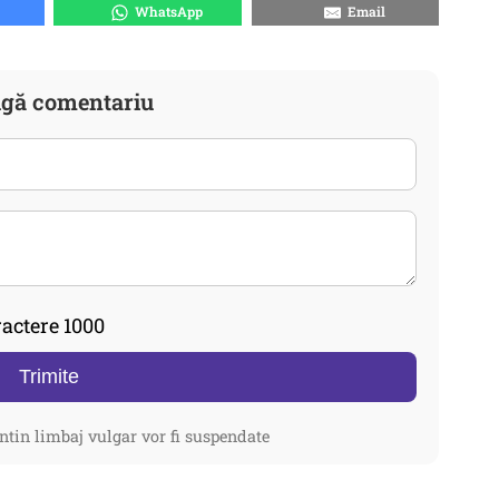
WhatsApp
Email
gă comentariu
actere 1000
Trimite
ntin limbaj vulgar vor fi suspendate