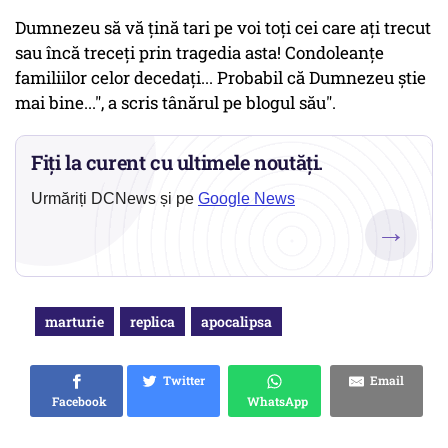
Dumnezeu să vă ţină tari pe voi toţi cei care aţi trecut
sau încă treceţi prin tragedia asta! Condoleanţe
familiilor celor decedaţi... Probabil că Dumnezeu ştie
mai bine...", a scris tânărul pe blogul său".
Fiți la curent cu ultimele noutăți.
Urmăriți DCNews și pe
Google News
→
marturie
replica
apocalipsa
Twitter
Email
Facebook
WhatsApp