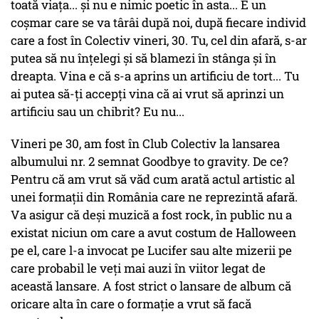
toată viaţa... şi nu e nimic poetic în asta... E un
coşmar care se va târâi după noi, după fiecare individ
care a fost în Colectiv vineri, 30. Tu, cel din afară, s-ar
putea să nu înţelegi şi să blamezi în stânga şi în
dreapta. Vina e că s-a aprins un artificiu de tort... Tu
ai putea să-ţi accepţi vina că ai vrut să aprinzi un
artificiu sau un chibrit? Eu nu...
Vineri pe 30, am fost în Club Colectiv la lansarea
albumului nr. 2 semnat Goodbye to gravity. De ce?
Pentru că am vrut să văd cum arată actul artistic al
unei formaţii din România care ne reprezintă afară.
Va asigur că deşi muzică a fost rock, în public nu a
existat niciun om care a avut costum de Halloween
pe el, care l-a invocat pe Lucifer sau alte mizerii pe
care probabil le veţi mai auzi în viitor legat de
această lansare. A fost strict o lansare de album că
oricare alta în care o formaţie a vrut să facă