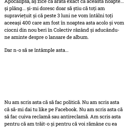
Apocalipsa, aş zice că arată exact că această noapte...
şi plâng... şi-mi doresc doar să ştiu că toţi am
supravieţuit şi că peste 3 luni ne vom întâlni toţi
aceeaşi 400 care am fost în noaptea asta acolo şi vom
ciocni din nou beri în Colectiv râzând şi aducându-
ne aminte despre o lansare de album.
Dar n-o să se întâmple asta...
Nu am scris asta că să fac politică. Nu am scris asta
că să-mi dai tu like pe Facebook. Nu am scris asta că
să fac cuiva reclamă sau antireclamă. Am scris asta
pentru că am trăit-o şi pentru că voi rămâne cu ea