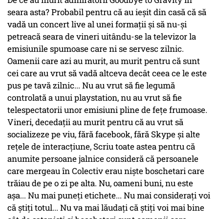
seara asta? Probabil pentru că au ieşit din casă că să
vadă un concert live al unei formaţii şi să nu-şi
petreacă seara de vineri uitându-se la televizor la
emisiunile spumoase care ni se servesc zilnic.
Oamenii care azi au murit, au murit pentru că sunt
cei care au vrut să vadă altceva decât ceea ce le este
pus pe tavă zilnic... Nu au vrut să fie legumă
controlată a unui playstation, nu au vrut să fie
telespectatorii unor emisiuni pline de feţe frumoase.
Vineri, decedaţii au murit pentru că au vrut să
socializeze pe viu, fără facebook, fără Skype şi alte
reţele de interacţiune, Scriu toate astea pentru că
anumite persoane jalnice consideră că persoanele
care mergeau în Colectiv erau nişte boschetari care
trăiau de pe o zi pe alta. Nu, oameni buni, nu este
aşa... Nu mai puneţi etichete... Nu mai consideraţi voi
că ştiţi totul... Nu va mai lăudaţi că ştiţi voi mai bine