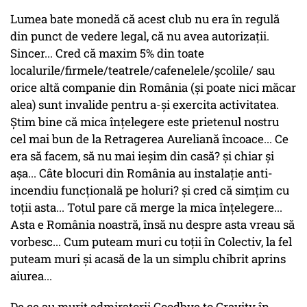
Lumea bate monedă că acest club nu era în regulă
din punct de vedere legal, că nu avea autorizaţii.
Sincer... Cred că maxim 5% din toate
localurile/firmele/teatrele/cafenelele/şcolile/ sau
orice altă companie din România (şi poate nici măcar
alea) sunt invalide pentru a-şi exercita activitatea.
Ştim bine că mica înţelegere este prietenul nostru
cel mai bun de la Retragerea Aureliană încoace... Ce
era să facem, să nu mai ieşim din casă? şi chiar şi
aşa... Câte blocuri din România au instalaţie anti-
incendiu funcţională pe holuri? şi cred că simţim cu
toţii asta... Totul pare că merge la mica înţelegere...
Asta e România noastră, însă nu despre asta vreau să
vorbesc... Cum puteam muri cu toţii în Colectiv, la fel
puteam muri şi acasă de la un simplu chibrit aprins
aiurea...
De ce au murit admiratorii Goodbye to Gravity în