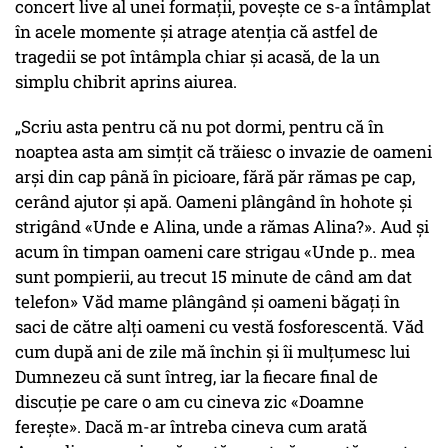
concert live al unei formații, povește ce s-a întâmplat
în acele momente și atrage atenția că astfel de
tragedii se pot întâmpla chiar și acasă, de la un
simplu chibrit aprins aiurea.
„Scriu asta pentru că nu pot dormi, pentru că în
noaptea asta am simţit că trăiesc o invazie de oameni
arşi din cap până în picioare, fără păr rămas pe cap,
cerând ajutor şi apă. Oameni plângând în hohote şi
strigând «Unde e Alina, unde a rămas Alina?». Aud şi
acum în timpan oameni care strigau «Unde p.. mea
sunt pompierii, au trecut 15 minute de când am dat
telefon» Văd mame plângând şi oameni băgaţi în
saci de către alţi oameni cu vestă fosforescentă. Văd
cum după ani de zile mă închin şi îi mulţumesc lui
Dumnezeu că sunt întreg, iar la fiecare final de
discuţie pe care o am cu cineva zic «Doamne
fereşte». Dacă m-ar întreba cineva cum arată