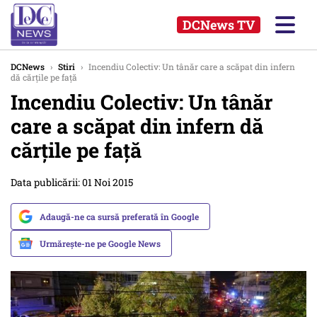
DCNews TV
DCNews
›
Stiri
›
Incendiu Colectiv: Un tânăr care a scăpat din infern
dă cărțile pe față
Incendiu Colectiv: Un tânăr
care a scăpat din infern dă
cărțile pe față
Data publicării: 01 Noi 2015
Adaugă-ne ca sursă preferată în Google
Urmărește-ne pe Google News