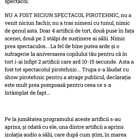
spectacol.
NU A FOST NICIUN SPECTACOL PIROTEHNIC, nu a
venit niciun fachir, nu a tras nimeni cu tunul, nimic
de genul asta. Doar 4 artificii de tort, două puse în faţa
scenei, două pe 2 stâlpi de susţinere ai sălii. Nimic
prea spectaculos... La fel de bine putea arde şi o
sufragerie la aniversarea copilului tău pentru că în
tort i-ai înfipt 2 artificii care ard 10-15 secunde. Asta a
fost tot spectacolul pirotehnic... Trupa s-a lăudat cu
show pirotehnic pentru a atrage publicul, declaraţia
este mult prea pompoasă pentru ceea ce s-a
întâmplat de fapt...
Pe la jumătatea programului aceste artificii s-au
aprins, şi odată cu ele, una dintre artificii a aprins
izolaţia audio a sălii, care după cum ştim, în marea