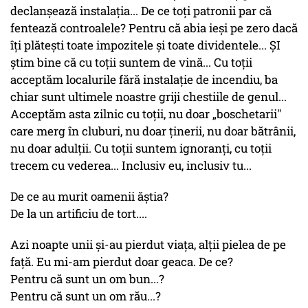
declanşează instalaţia... De ce toţi patronii par că
fentează controalele? Pentru că abia ieşi pe zero dacă
îţi plăteşti toate impozitele şi toate dividentele... ŞI
ştim bine că cu toţii suntem de vină... Cu toţii
acceptăm localurile fără instalaţie de incendiu, ba
chiar sunt ultimele noastre griji chestiile de genul...
Acceptăm asta zilnic cu toţii, nu doar „boschetarii"
care merg în cluburi, nu doar ţinerii, nu doar bătrânii,
nu doar adulţii. Cu toţii suntem ignoranţi, cu toţii
trecem cu vederea... Inclusiv eu, inclusiv tu...
De ce au murit oamenii ăştia?
De la un artificiu de tort....
Azi noapte unii şi-au pierdut viaţa, alţii pielea de pe
faţă. Eu mi-am pierdut doar geaca. De ce?
Pentru că sunt un om bun...?
Pentru că sunt un om rău...?