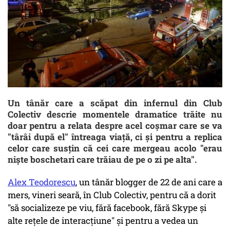
Un tânăr care a scăpat din infernul din Club
Colectiv descrie momentele dramatice trăite nu
doar pentru a relata despre acel coșmar care se va
"târâi după el" întreaga viață, ci și pentru a replica
celor care susțin că cei care mergeau acolo "erau
nişte boschetari care trăiau de pe o zi pe alta".
Alex Teodorescu
, un tânăr blogger de 22 de ani care a
mers, vineri seară, în Club Colectiv, pentru că a dorit
"să socializeze pe viu, fără facebook, fără Skype şi
alte reţele de interacţiune" și pentru a vedea un