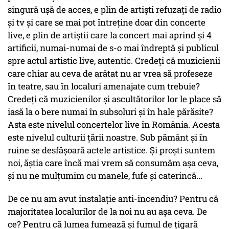
singură uşă de acces, e plin de artişti refuzaţi de radio
şi tv şi care se mai pot întreţine doar din concerte
live, e plin de artiştii care la concert mai aprind şi 4
artificii, numai-numai de s-o mai îndreptă şi publicul
spre actul artistic live, autentic. Credeţi că muzicienii
care chiar au ceva de arătat nu ar vrea să profeseze
în teatre, sau în localuri amenajate cum trebuie?
Credeţi că muzicienilor şi ascultătorilor lor le place să
iasă la o bere numai în subsoluri şi în hale părăsite?
Asta este nivelul concertelor live în România. Acesta
este nivelul culturii ţării noastre. Sub pământ şi în
ruine se desfăşoară actele artistice. Şi proşti suntem
noi, ăştia care încă mai vrem să consumăm aşa ceva,
şi nu ne mulţumim cu manele, fufe şi caterincă...
De ce nu am avut instalaţie anti-incendiu? Pentru că
majoritatea localurilor de la noi nu au aşa ceva. De
ce? Pentru că lumea fumează şi fumul de ţigară