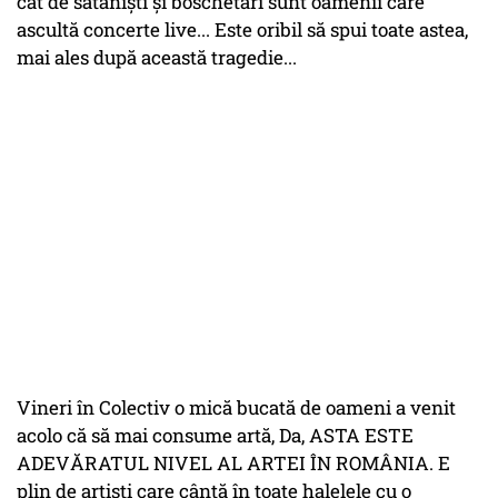
cât de satanişti şi boschetari sunt oamenii care
ascultă concerte live... Este oribil să spui toate astea,
mai ales după această tragedie...
Vineri în Colectiv o mică bucată de oameni a venit
acolo că să mai consume artă, Da, ASTA ESTE
ADEVĂRATUL NIVEL AL ARTEI ÎN ROMÂNIA. E
plin de artişti care cântă în toate halelele cu o