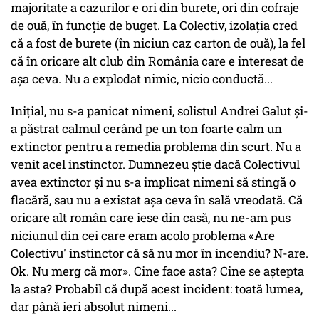
majoritate a cazurilor e ori din burete, ori din cofraje
de ouă, în funcţie de buget. La Colectiv, izolaţia cred
că a fost de burete (în niciun caz carton de ouă), la fel
că în oricare alt club din România care e interesat de
aşa ceva. Nu a explodat nimic, nicio conductă...
Iniţial, nu s-a panicat nimeni, solistul Andrei Galut şi-
a păstrat calmul cerând pe un ton foarte calm un
extinctor pentru a remedia problema din scurt. Nu a
venit acel instinctor. Dumnezeu ştie dacă Colectivul
avea extinctor şi nu s-a implicat nimeni să stingă o
flacără, sau nu a existat aşa ceva în sală vreodată. Că
oricare alt român care iese din casă, nu ne-am pus
niciunul din cei care eram acolo problema «Are
Colectivu' instinctor că să nu mor în incendiu? N-are.
Ok. Nu merg că mor». Cine face asta? Cine se aştepta
la asta? Probabil că după acest incident: toată lumea,
dar până ieri absolut nimeni...