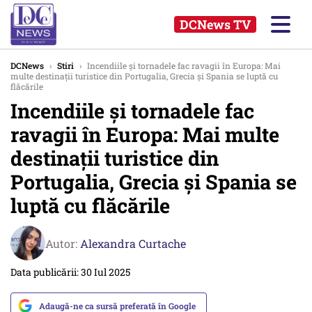
DCNews TV
DCNews
›
Stiri
›
Incendiile și tornadele fac ravagii în Europa: Mai
multe destinații turistice din Portugalia, Grecia și Spania se luptă cu
flăcările
Incendiile și tornadele fac
ravagii în Europa: Mai multe
destinații turistice din
Portugalia, Grecia și Spania se
luptă cu flăcările
Autor:
Alexandra Curtache
Data publicării: 30 Iul 2025
Adaugă-ne ca sursă preferată în Google