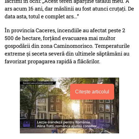
lacrimi în ochi: „Acest teren aparține tatălui meu. A
ars acum 16 ani, dar măslinii au fost atunci cruțați. De
data asta, totul e complet ars...”
În provincia Caceres, incendiile au afectat peste 2
500 de hectare, forțând evacuarea mai multor
gospodării din zona Caminomorisco. Temperaturile
extreme și seceta severă din ultimele săptămâni au
favorizat propagarea rapidă a flăcărilor.
Citește articolul