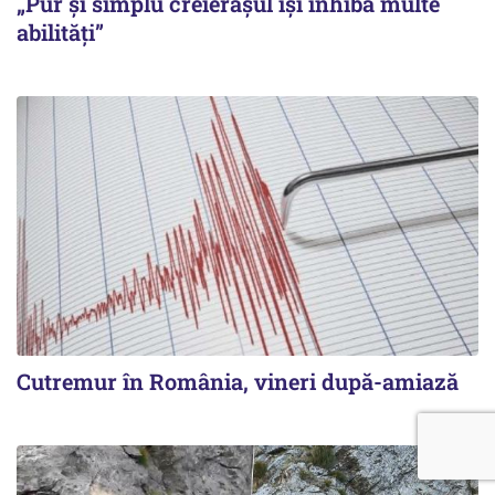
„Pur și simplu creierașul își inhibă multe
abilități”
Cutremur în România, vineri după-amiază