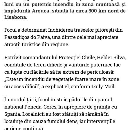
luni cu un puternic incendiu în zona muntoasă și
împădurită Arouca, situată la circa 300 km nord de
Lisabona.
Focul a determinat închiderea traseelor pitorești din
Passadiços do Paiva, una dintre cele mai apreciate
atracții turistice din regiune.
Potrivit comandantului Protecției Civile, Helder Silva,
condițiile de teren dificile și vânturile puternice fac
ca lupta cu flăcările să fie extrem de periculoasă:
„Este un incendiu de vegetație foarte mare în zone
cu acces dificil”, a explicat el, conform Daily Mail.
În nordul țării, focul mistuie pădurile din parcul
național Peneda-Geres, în apropiere de granița cu
Spania. Localnicii au fost sfătuiți să rămână în
locuințe din cauza fumului dens, iar intervențiile
aeriene continuă.