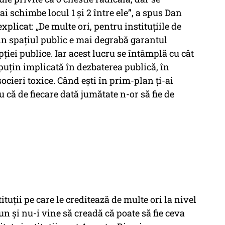
i schimbe locul 1 şi 2 între ele”, a spus Dan
xplicat: „De multe ori, pentru instituţiile de
in spaţiul public e mai degrabă garantul
ţiei publice. Iar acest lucru se întâmplă cu cât
 puţin implicată în dezbaterea publică, în
ocieri toxice. Când eşti în prim-plan ţi-ai
u că de fiecare dată jumătate n-or să fie de
tuţii pe care le creditează de multe ori la nivel
un şi nu-i vine să creadă că poate să fie ceva