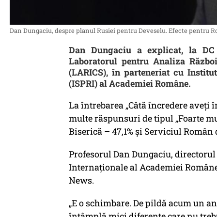
Dan Dungaciu, despre planul Rusiei pentru Deveselu. Efecte pentru Ro
Dan Dungaciu a explicat, la DC 
Laboratorul pentru Analiza Război
(LARICS), în parteneriat cu Institut
(ISPRI) al Academiei Române.
La întrebarea
„Câtă încredere aveţi î
multe răspunsuri de tipul „
Foarte m
Biserică – 47,1% şi Serviciul Român 
Profesorul Dan Dungaciu, directorul In
Internaționale al Academiei Române, 
News.
„E o schimbare. De pildă acum un an,
întâmplă mici diferenţe care nu trebu