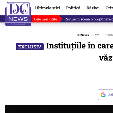
Ultimele știri
Politică
Război
Cri
Cele mai citite
Revine în scenă o propunere 
DCNews
›
Stiri
›
Instit
Instituţiile în ca
văz
Ad