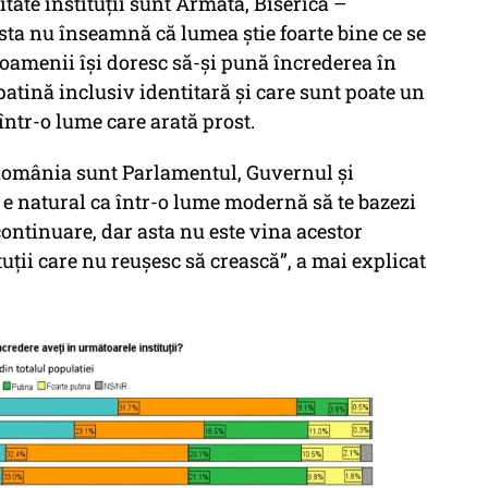
ditate instituţii sunt Armata, Biserica –
ta nu înseamnă că lumea ştie foarte bine ce se
amenii îşi doresc să-şi pună încrederea în
 patină inclusiv identitară şi care sunt poate un
 într-o lume care arată prost.
n România sunt Parlamentul, Guvernul şi
e natural ca într-o lume modernă să te bazezi
ontinuare, dar asta nu este vina acestor
ituţii care nu reuşesc să crească”, a mai explicat