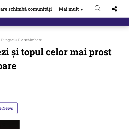
are schimbă comunități
Mai mult
▼
an Dungaciu: E o schimbare
zi și topul celor mai prost
bare
le News