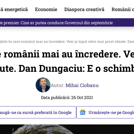
ză energetică
Economie
Diaspora creativă
Românii c
de premier. Cine ar putea conduce Guvernul din septembrie
uţiile în care românii mai au încredere. Vezi și topul celor mai prost văzute. D
re românii mai au încredere. Ve
ute. Dan Dungaciu: E o schim
Autor:
Mihai Ciobanu
Data publicării: 26 Oct 2021
augă-ne ca sursă preferată în Google
Urmărește-ne pe Goog