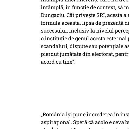
întâmplă, în funcţie de context, să ma
Dungaciu. Cât priveşte SRI, acesta a e
formula aceasta, lipsa de prezenţă d
succesului, inclusiv la nivelul percep
o instituţie de genul acesta este mai
scandaluri, dispute sau potenţiale as
pierdut jumătate din electorat, pentr
acord cu tine”.
„România îşi pune încrederea în insti
aspiraţional. Speră că acolo e ceva b