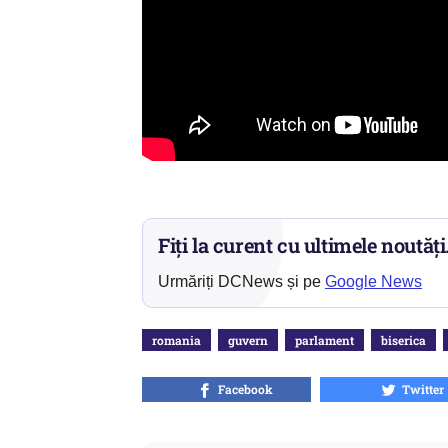
Fiți la curent cu ultimele noutăți
Urmăriți DCNews și pe
Google News
romania
guvern
parlament
biserica
Facebook
Twitter