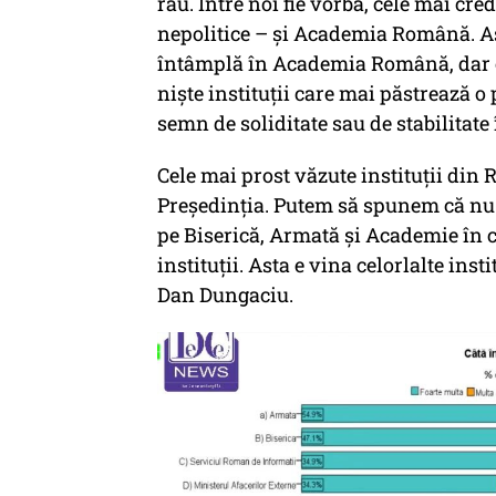
rău. Între noi fie vorba, cele mai cre
nepolitice – şi Academia Română. As
întâmplă în Academia Română, dar o
nişte instituţii care mai păstrează o
semn de soliditate sau de stabilitate
Cele mai prost văzute instituţii di
Preşedinţia. Putem să spunem că nu 
pe Biserică, Armată şi Academie în c
instituţii. Asta e vina celorlalte inst
Dan Dungaciu.