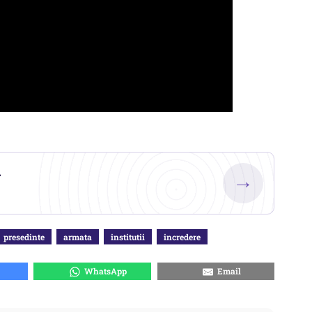
.
→
presedinte
armata
institutii
incredere
WhatsApp
Email