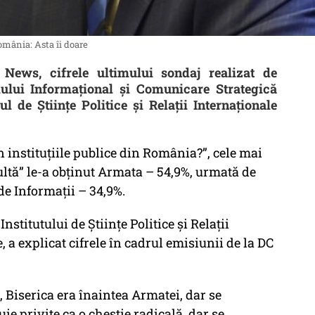
mânia: Asta îi doare
News, cifrele ultimului sondaj realizat de
ului Informaţional şi Comunicare Strategică
ul de Ştiinţe Politice şi Relaţii Internaţionale
n instituţiile publice din România?”
, cele mai
ultă
” le-a obţinut Armata – 54,9%, urmată de
de Informaţii – 34,9%.
stitutului de Științe Politice și Relații
a explicat cifrele în cadrul emisiunii de la DC
 Biserica era înaintea Armatei, dar se
ie privite ca o chestie radicală, dar se