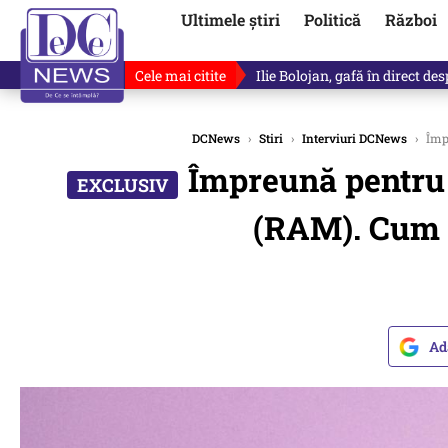
Ultimele știri
Politică
Război
Cele mai citite
Ilie Bolojan, gafă în direct de
DCNews
›
Stiri
›
Interviuri DCNews
›
Împr
Împreună pentru 
(RAM). Cum t
Ad