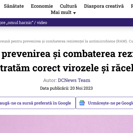
Sănătate
Economie
Cultură
Diaspora creativă
Mai mult
▼
spre „omul harnic“ / video
eună pentru prevenirea și combaterea rezistenței la antimicrobiene (RAM). Cum
prevenirea și combaterea rezi
ratăm corect virozele și răcel
Autor:
DCNews Team
Data publicării: 20 Noi 2023
augă-ne ca sursă preferată în Google
Urmărește-ne pe Goog