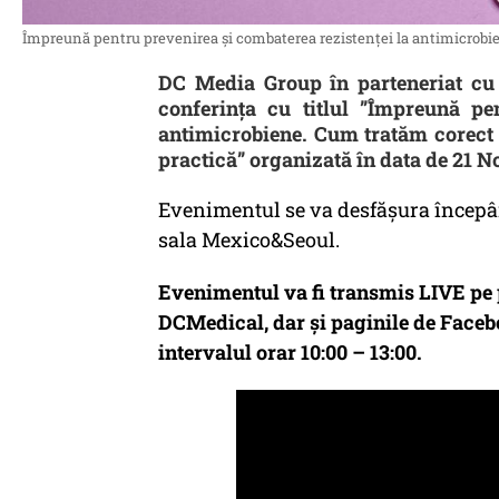
Împreună pentru prevenirea și combaterea rezistenței la antimicrobie
DC Media Group în parteneriat cu 
conferința cu titlul ”Împreună pe
antimicrobiene. Cum tratăm corect 
practică” organizată în data de 21 
Evenimentul se va desfășura începân
sala Mexico&Seoul.
Evenimentul va fi transmis LIVE p
DCMedical, dar și paginile de Facebo
intervalul orar 10:00 – 13:00.