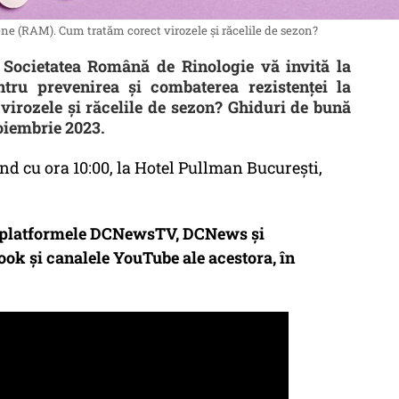
ne (RAM). Cum tratăm corect virozele și răcelile de sezon?
Societatea Română de Rinologie vă invită la
ntru prevenirea și combaterea rezistenței la
virozele și răcelile de sezon? Ghiduri de bună
Noiembrie 2023.
d cu ora 10:00, la Hotel Pullman București,
e platformele DCNewsTV, DCNews și
ok și canalele YouTube ale acestora, în