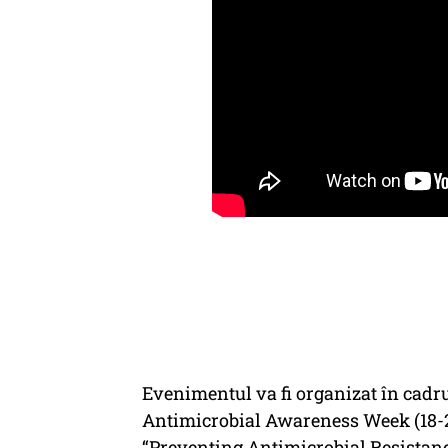
Evenimentul va fi organizat în cadr
Antimicrobial Awareness Week (18-24
“Preventing Antimicrobial Resistance