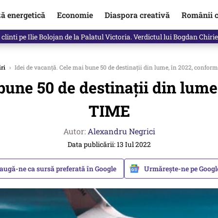
ză energetică
Economie
Diaspora creativă
Românii c
in electronic, decizia luată astăzi de Guvern pentru toți românii
iri
›
Idei de vacanță. Cele mai bune 50 de destinații din lume, în 2022, confor
bune 50 de destinații din lume
TIME
Autor:
Alexandru Negrici
Data publicării: 13 Iul 2022
augă-ne ca sursă preferată în Google
Urmărește-ne pe Goog