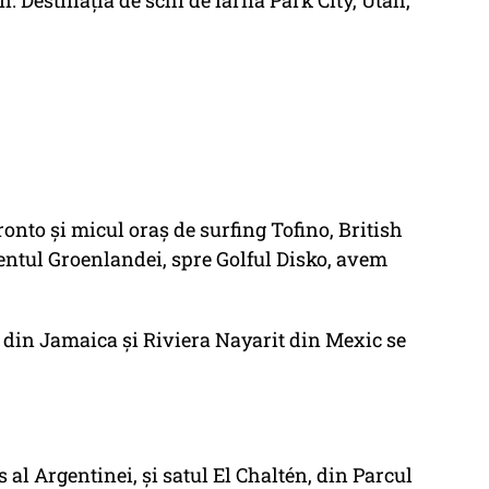
. Destinația de schi de iarnă Park City, Utah,
nto și micul oraș de surfing Tofino, British
entul Groenlandei, spre Golful Disko, avem
 din Jamaica și Riviera Nayarit din Mexic se
al Argentinei, și satul El Chaltén, din Parcul