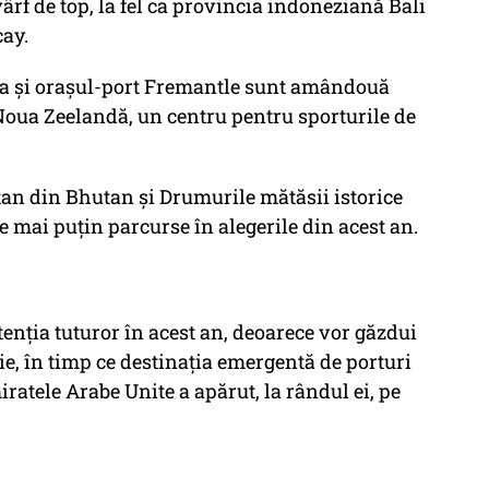
ârf de top, la fel ca provincia indoneziană Bali
cay.
ia și orașul-port Fremantle sunt amândouă
Noua Zeelandă, un centru pentru sporturile de
tan din Bhutan și Drumurile mătăsii istorice
e mai puțin parcurse în alegerile din acest an.
tenția tuturor în acest an, deoarece vor găzdui
, în timp ce destinația emergentă de porturi
atele Arabe Unite a apărut, la rândul ei, pe