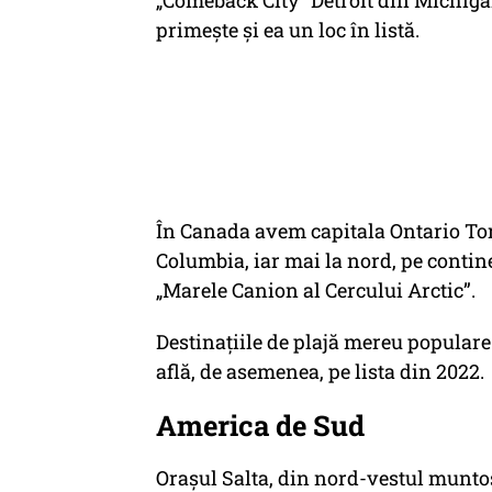
„Comeback City” Detroit din Michigan
primește și ea un loc în listă.
În Canada avem capitala Ontario Toro
Columbia, iar mai la nord, pe contin
„Marele Canion al Cercului Arctic”.
Destinațiile de plajă mereu populare
află, de asemenea, pe lista din 2022.
America de Sud
Orașul Salta, din nord-vestul muntos 