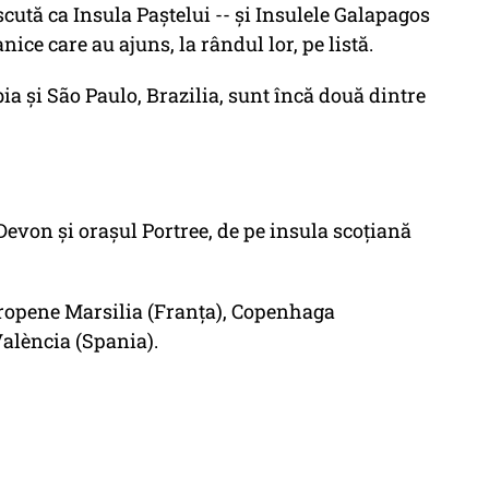
cută ca Insula Paștelui -- și Insulele Galapagos
ce care au ajuns, la rândul lor, pe listă.
 și São Paulo, Brazilia, sunt încă două dintre
Devon și orașul Portree, de pe insula scoțiană
uropene Marsilia (Franța), Copenhaga
València (Spania).