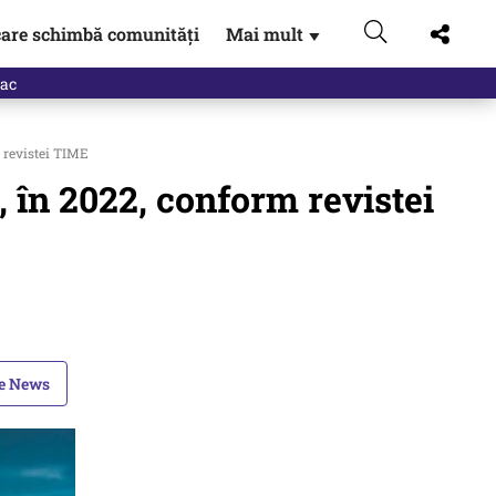
are schimbă comunități
Mai mult
▼
m revistei TIME
, în 2022, conform revistei
le News