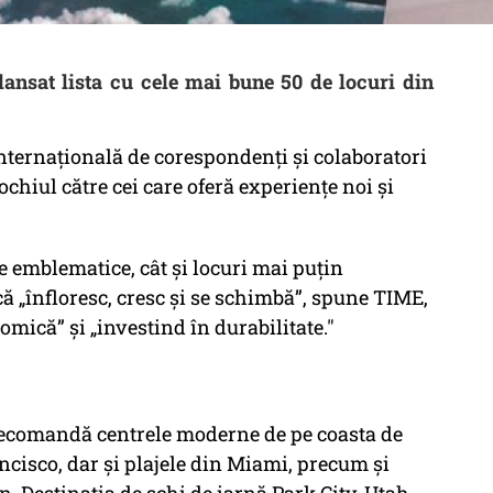
nsat lista cu cele mai bune 50 de locuri din
internațională de corespondenți și colaboratori
ochiul către cei care oferă experiențe noi și
șe emblematice, cât și locuri mai puțin
 că „înfloresc, cresc și se schimbă”, spune TIME,
mică” și „investind în durabilitate."
 recomandă centrele moderne de pe coasta de
ncisco, dar și plajele din Miami, precum și