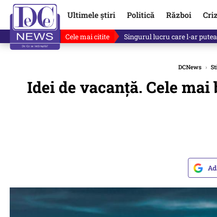
Ultimele știri
Politică
Război
Cri
Cele mai citite
Ce se întâmplă cu primul bulet
DCNews
›
St
Idei de vacanță. Cele mai 
Ad