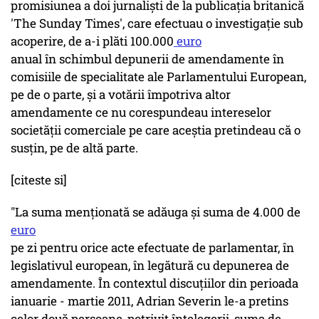
promisiunea a doi jurnalişti de la publicaţia britanică
'The Sunday Times', care efectuau o investigaţie sub
acoperire, de a-i plăti 100.000
euro
anual în schimbul depunerii de amendamente în
comisiile de specialitate ale Parlamentului European,
pe de o parte, şi a votării împotriva altor
amendamente ce nu corespundeau intereselor
societăţii comerciale pe care aceştia pretindeau că o
susţin, pe de altă parte.
[citeste si]
"La suma menţionată se adăuga şi suma de 4.000 de
euro
pe zi pentru orice acte efectuate de parlamentar, în
legislativul european, în legătură cu depunerea de
amendamente. În contextul discuţiilor din perioada
ianuarie - martie 2011, Adrian Severin le-a pretins
celor două persoane, potrivit înţelegerii, suma de