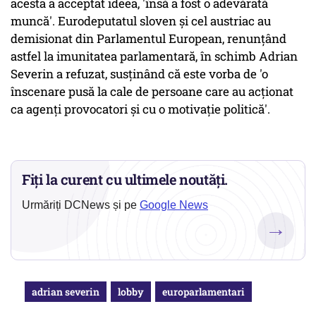
acesta a acceptat ideea, 'însă a fost o adevărată
muncă'. Eurodeputatul sloven şi cel austriac au
demisionat din Parlamentul European, renunţând
astfel la imunitatea parlamentară, în schimb Adrian
Severin a refuzat, susţinând că este vorba de 'o
înscenare pusă la cale de persoane care au acţionat
ca agenţi provocatori şi cu o motivaţie politică'.
Fiți la curent cu ultimele noutăți.
Urmăriți DCNews și pe
Google News
→
adrian severin
lobby
europarlamentari