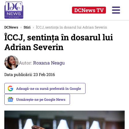
DCNews TV
DCNews
›
Stiri
›
ÎCCJ, sentinţa în dosarul lui Adrian Severin
ÎCCJ, sentinţa în dosarul lui
Adrian Severin
Autor:
Roxana Neagu
Data publicării: 23 Feb 2016
Adaugă-ne ca sursă preferată în Google
Urmărește-ne pe Google News