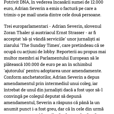
Potrivit DNA, în vederea încasării sumei de 12.000
euro, Adrian Severin a emis o factură pe care a
trimis-o pe mail uneia dintre cele două persoane.
Trei europarlamentari - Adrian Severin, slovenul
Zoran Thaler şi austriacul Ernst Strasser - ar fi
acceptat 'să-şi vândă serviciile' unor jurnalişti ai
ziarului 'The Sunday Times', care pretindeau că se
ocupă cu acţiuni de lobby. Reporterii au propus mai
multor membri ai Parlamentului European să le
plătească 100.000 de euro pe an în schimbul
'ajutorului' pentru adoptarea unor amendamente.
Conform anchetatorilor, Adrian Severin a depus
amendamentul prin intermediul unui coleg, iar
întrebat de unul din jurnalişti dacă a fost uşor să-l
convingă pe colegul deputat să depună
amendamentul, Severin a răspuns că până la un
anumit punct i-a fost greu, dar că în cele din urmă