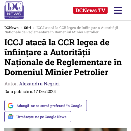
DCNews TV
DCNews
›
Stiri
›
ICCJ atacă la CCR legea de înfiinţare a Autorităţii
Naţionale de Reglementare în Domeniul Minier Petrolier
ICCJ atacă la CCR legea de
înfiinţare a Autorităţii
Naţionale de Reglementare în
Domeniul Minier Petrolier
Autor:
Alexandru Negrici
Data publicării: 17 Dec 2024
Adaugă-ne ca sursă preferată în Google
Urmărește-ne pe Google News