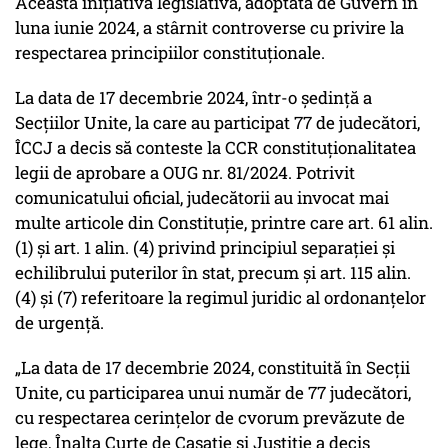
Această inițiativă legislativă, adoptată de Guvern în
luna iunie 2024, a stârnit controverse cu privire la
respectarea principiilor constituționale.
La data de 17 decembrie 2024, într-o ședință a
Secțiilor Unite, la care au participat 77 de judecători,
ÎCCJ a decis să conteste la CCR constituționalitatea
legii de aprobare a OUG nr. 81/2024. Potrivit
comunicatului oficial, judecătorii au invocat mai
multe articole din Constituție, printre care art. 61 alin.
(1) și art. 1 alin. (4) privind principiul separației și
echilibrului puterilor în stat, precum și art. 115 alin.
(4) și (7) referitoare la regimul juridic al ordonanțelor
de urgență.
„La data de 17 decembrie 2024, constituită în Secții
Unite, cu participarea unui număr de 77 judecători,
cu respectarea cerințelor de cvorum prevăzute de
lege, Înalta Curte de Casație și Justiție a decis