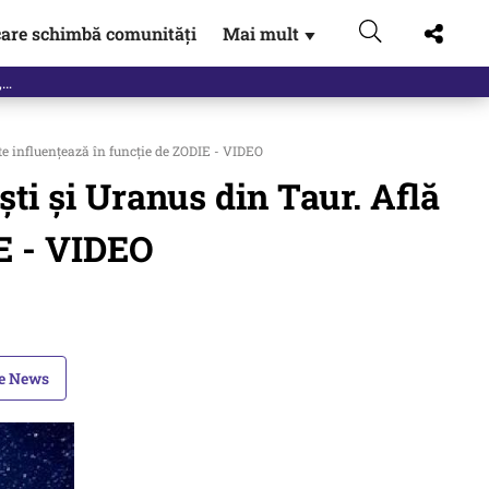
are schimbă comunități
Mai mult
▼
eac
te influențează în funcție de ZODIE - VIDEO
ti și Uranus din Taur. Află
IE - VIDEO
le News