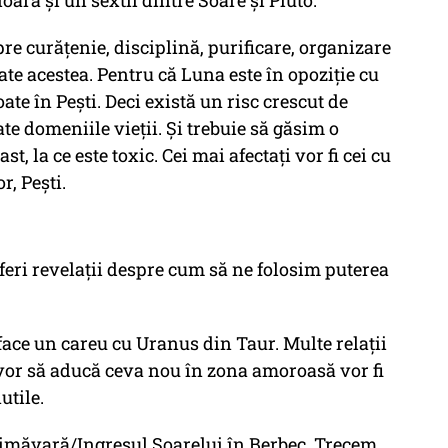
ară și un sextil dintre Soare și Pluto.
re curățenie, disciplină, purificare, organizare
oate acestea. Pentru că Luna este în opoziție cu
ate în Pești. Deci există un risc crescut de
te domeniile vieții. Și trebuie să găsim o
, la ce este toxic. Cei mai afectați vor fi cei cu
r, Pești.
oferi revelații despre cum să ne folosim puterea
face un careu cu Uranus din Taur. Multe relații
e vor să aducă ceva nou în zona amoroasă vor fi
utile.
rimăvară/Ingresul Soarelui în Berbec. Trecem