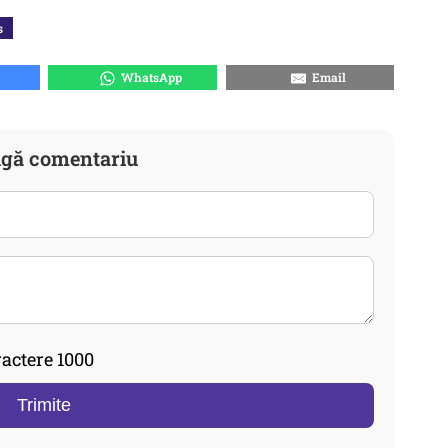
s
WhatsApp
Email
gă comentariu
actere 1000
Trimite