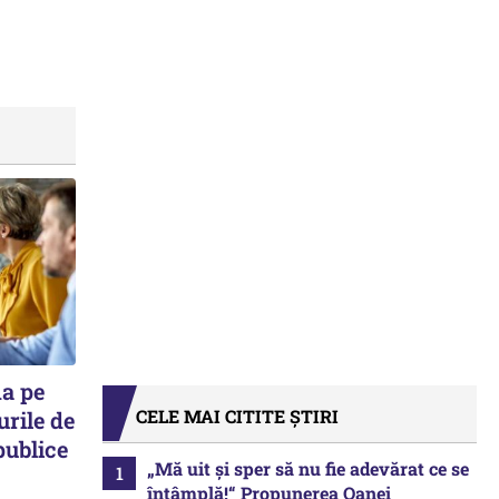
ma pe
CELE MAI CITITE ȘTIRI
urile de
publice
„Mă uit și sper să nu fie adevărat ce se
întâmplă!“ Propunerea Oanei