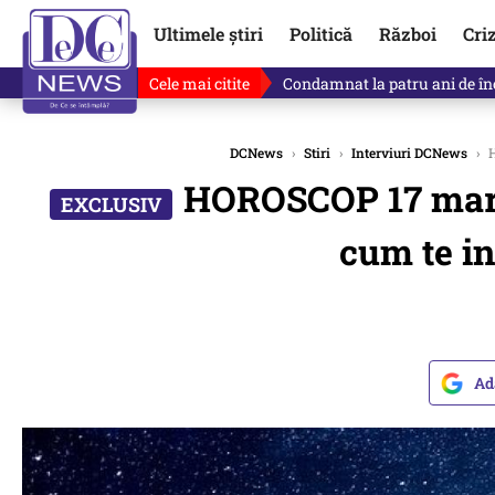
Ultimele știri
Politică
Război
Cri
Cele mai citite
Singurul lucru care l-ar putea 
DCNews
›
Stiri
›
Interviuri DCNews
›
H
HOROSCOP 17 martie
cum te in
Ad