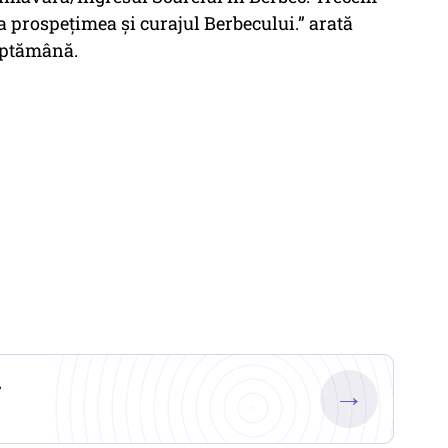
la prospețimea și curajul Berbecului.” arată
săptămână.
.
→