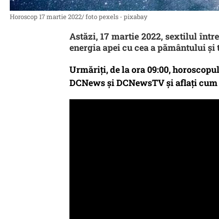
Horoscop 17 martie 2022/ foto pexels - pixabay
Astăzi, 17 martie 2022, sextilul în
energia apei cu cea a pământului și 
Urmăriți, de la ora 09:00, horoscopu
DCNews și DCNewsTV și aflați cum v