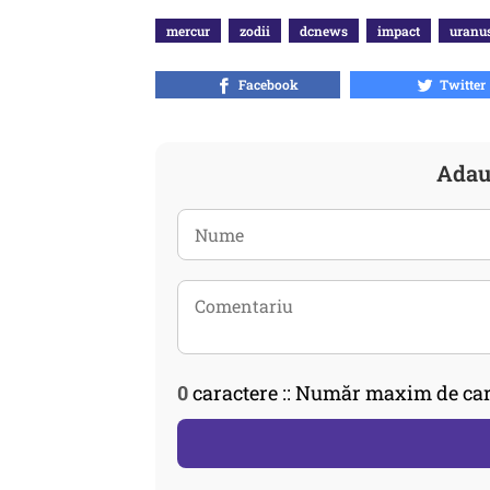
mercur
zodii
dcnews
impact
uranu
Facebook
Twitter
Adau
0
caractere :: Număr maxim de car