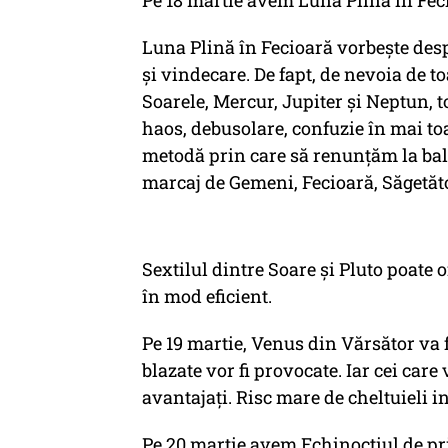
Pe 18 martie avem Luna Plină în Fecio
Luna Plină în Fecioară vorbește desp
și vindecare. De fapt, de nevoia de t
Soarele, Mercur, Jupiter și Neptun, to
haos, debusolare, confuzie în mai toa
metodă prin care să renunțăm la balast
marcaj de Gemeni, Fecioară, Săgetăto
Sextilul dintre Soare și Pluto poate 
în mod eficient.
Pe 19 martie, Venus din Vărsător va 
blazate vor fi provocate. Iar cei car
avantajați. Risc mare de cheltuieli in
Pe 20 martie avem Echinocțiul de p