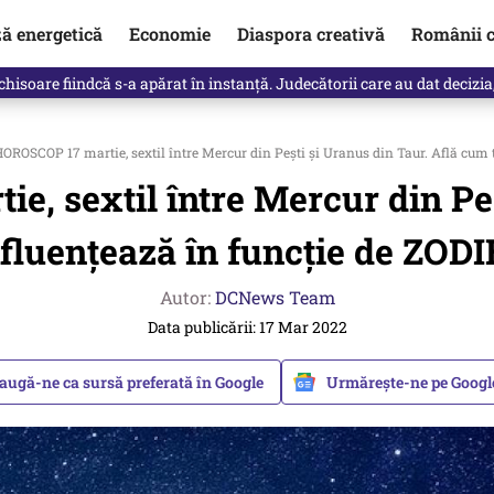
ză energetică
Economie
Diaspora creativă
Românii c
clinti pe Ilie Bolojan de la Palatul Victoria. Verdictul lui Bogdan Chiri
OROSCOP 17 martie, sextil între Mercur din Pești și Uranus din Taur. Află cum 
, sextil între Mercur din Peș
fluențează în funcție de ZOD
Autor:
DCNews Team
Data publicării: 17 Mar 2022
augă-ne ca sursă preferată în Google
Urmărește-ne pe Goog