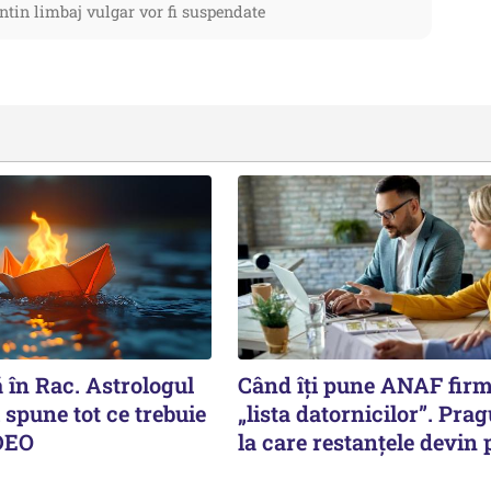
ntin limbaj vulgar vor fi suspendate
 în Rac. Astrologul
Când îți pune ANAF fir
spune tot ce trebuie
„lista datornicilor”. Prag
IDEO
la care restanțele devin 