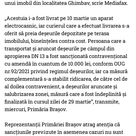
unui imobil din localitatea Ghimbav, scrie Mediafax.
„Acestuia i-a fost livrat pe 10 martie un aparat
electrocasnic, iar curierul care a efectuat livrarea s-a
oferit să preia deșeurile depozitate pe terasa
imobilului, bineînțeles contra cost. Persoana care a
transportat și aruncat deșeurile pe câmpul din
apropierea DN 13 a fost sancționată contravențional
cu amendă în cuantum de 10.000 lei, conform OUG
nr.92/2021 privind regimul deșeurilor, iar ca măsură
complementară s-a stabilit ridicarea, de către cel de
al doilea contravenient, a deșeurilor aruncate și
salubrizarea zonei, măsură care a fost îndeplinită și
finalizată în cursul zilei de 29 martie”, transmite,
miercuri, Primăria Brașov.
Reprezentanții Primăriei Brașov atrag atenția că
sancțiunile prevǎzute în asemenea cazuri nu sunt