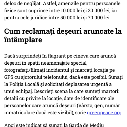
deloc de neglijat. Astfel, amenzile pentru persoanele
fizice sunt cuprinse între 10.000 lei și 20.000 lei, iar
pentru cele juridice între 50.000 lei și 70.000 lei.
Cum reclamați deșeuri aruncate la
întâmplare
Dacă surprindeți în flagrant pe cineva care aruncă
deșeuri în spații neamenajate special,
fotografiați/filmați incidentul și marcați locația pe
GPS cu ajutorului telefonului, dacă este posibil. Sunați
la Poliția Locală și solicitați deplasarea urgentă a
unui echipaj. Descrieți scena la care sunteți martori:
detalii cu privire la locație, date de identificare ale
persoanelor care aruncă deșeuri (vârsta, gen, număr
inmatriculare dacă este vizibil), scrie
greenpeace.org
.
Apoi este indicat să sunați la Garda de Mediu