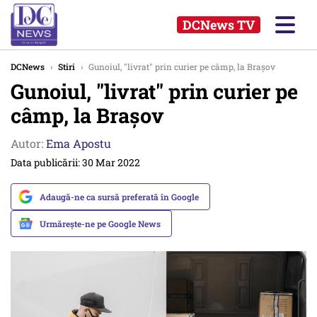
DCNews TV
DCNews
›
Stiri
›
Gunoiul, "livrat" prin curier pe câmp, la Braşov
Gunoiul, "livrat" prin curier pe
câmp, la Braşov
Autor:
Ema Apostu
Data publicării: 30 Mar 2022
Adaugă-ne ca sursă preferată în Google
Urmărește-ne pe Google News