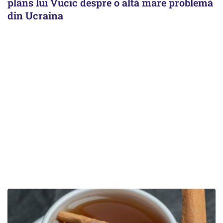
plâns lui Vucic despre o altă mare problemă
din Ucraina