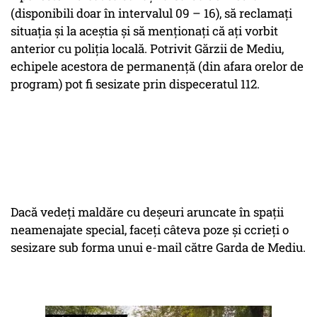
(disponibili doar în intervalul 09 – 16), să reclamați
situația și la aceștia și să menționați că ați vorbit
anterior cu poliția locală. Potrivit Gărzii de Mediu,
echipele acestora de permanență (din afara orelor de
program) pot fi sesizate prin dispeceratul 112.
Dacă vedeți maldăre cu deșeuri aruncate în spații
neamenajate special, faceți câteva poze și ccrieți o
sesizare sub forma unui e-mail către Garda de Mediu.