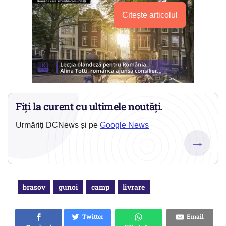
Citește articolul
Fiți la curent cu ultimele noutăți.
Urmăriți DCNews și pe
Google News
→
brasov
gunoi
camp
livrare
Twitter
Email