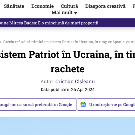
Sănătate
Economie
Cultură
Diaspora creativă
Mai mult
▼
ictor Ponta ne dă răspunsul
›
Grecia refuză să trimită un sistem Patriot în Ucraina, în timp ce Spania va tr
sistem Patriot în Ucraina, în t
rachete
Autor:
Cristian Cîșleanu
Data publicării: 26 Apr 2024
augă-ne ca sursă preferată în Google
Urmărește-ne pe Goog