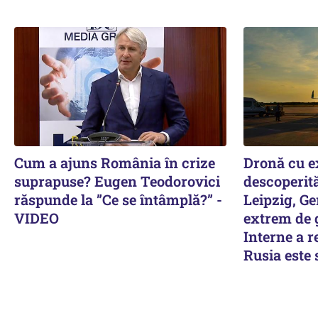
Cum a ajuns România în crize
Dronă cu ex
suprapuse? Eugen Teodorovici
descoperită
răspunde la ”Ce se întâmplă?” -
Leipzig, Ge
VIDEO
extrem de g
Interne a r
Rusia este