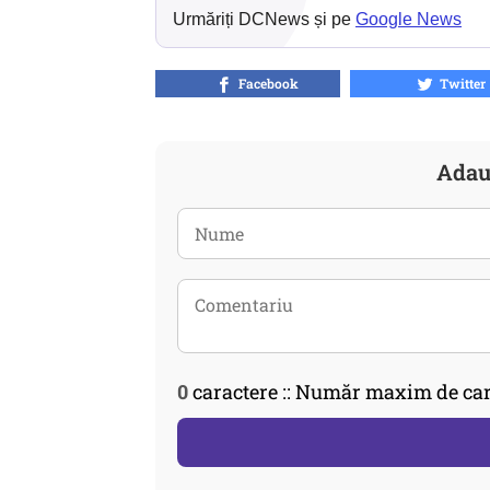
Urmăriți DCNews și pe
Google News
Facebook
Twitter
Adau
0
caractere :: Număr maxim de car