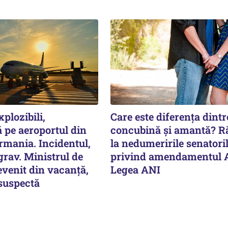
plozibili,
Care este diferența dintr
 pe aeroportul din
concubină și amantă? 
rmania. Incidentul,
la nedumeririle senatori
rav. Ministrul de
privind amendamentul 
evenit din vacanță,
Legea ANI
 suspectă