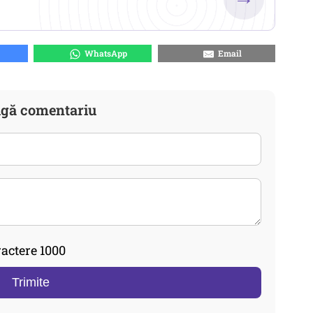
WhatsApp
Email
gă comentariu
actere 1000
Trimite