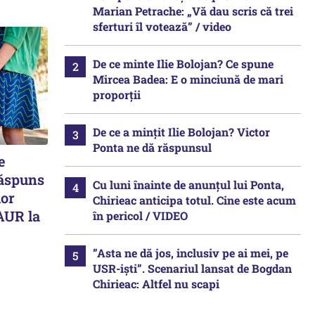
Marian Petrache: „Vă dau scris că trei
sferturi îl votează” / video
De ce minte Ilie Bolojan? Ce spune
Mircea Badea: E o minciună de mari
proporții
De ce a mințit Ilie Bolojan? Victor
Ponta ne dă răspunsul
e
Răspuns
Cu luni înainte de anunțul lui Ponta,
lor
Chirieac anticipa totul. Cine este acum
AUR la
în pericol / VIDEO
”Asta ne dă jos, inclusiv pe ai mei, pe
USR-iști”. Scenariul lansat de Bogdan
Chirieac: Altfel nu scapi