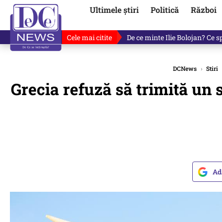
Ultimele știri
Politică
Război
Cele mai citite
De ce a mințit Ilie Bolojan? V
DCNews
›
Stiri
Grecia refuză să trimită un 
Ad