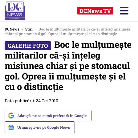
DCNews TV
DCNews
›
Stiri
›
Boc le mulţumeşte militarilor că-şi înţeleg misiunea
chiar şi pe stomacul gol. Oprea îi mulţumeşte şi el cu o distincţie
Boc le mulţumeşte
militarilor că-şi înţeleg
misiunea chiar şi pe stomacul
gol. Oprea îi mulţumeşte şi el
cu o distincţie
Data publicării: 24 Oct 2010
Adaugă-ne ca sursă preferată în Google
Urmărește-ne pe Google News