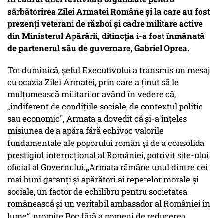
sărbătorirea Zilei Armatei Române şi la care au fost
prezenţi veterani de război şi cadre militare active
din Ministerul Apărării, ditincţia i-a fost înmânată
de partenerul său de guvernare, Gabriel Oprea.
Tot duminică, şeful Executivului a transmis un mesaj
cu ocazia Zilei Armatei, prin care a ţinut să le
mulţumească militarilor având în vedere că,
„indiferent de condiţiile sociale, de contextul politic
sau economic", Armata a dovedit că şi-a înţeles
misiunea de a apăra fără echivoc valorile
fundamentale ale poporului român şi de a consolida
prestigiul internaţional al României, potrivit site-ului
oficial al Guvernului.
„
Armata rămâne unul dintre cei
mai buni garanţi şi apărători ai reperelor morale şi
sociale, un factor de echilibru pentru societatea
românească şi un veritabil ambasador al României în
lume”, promite Boc fără a pomeni de reducerea