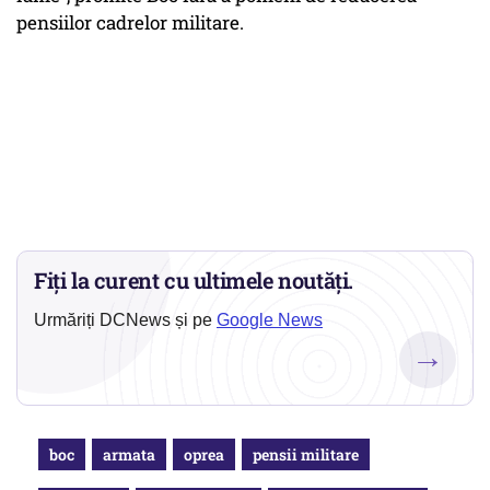
pensiilor cadrelor militare.
Fiți la curent cu ultimele noutăți.
Urmăriți DCNews și pe
Google News
→
boc
armata
oprea
pensii militare