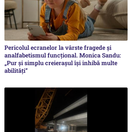
Pericolul ecranelor la vârste fragede și
analfabetismul funcțional. Monica Sandu:
„Pur și simplu creierașul își inhibă multe
abilități”