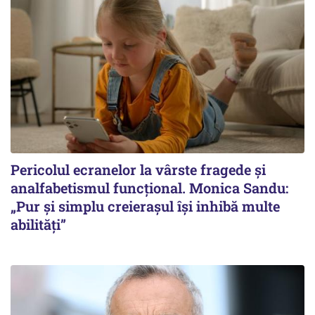
Pericolul ecranelor la vârste fragede și
analfabetismul funcțional. Monica Sandu:
„Pur și simplu creierașul își inhibă multe
abilități”