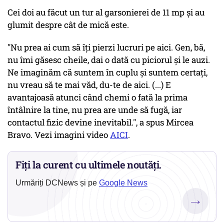
Cei doi au făcut un tur al garsonierei de 11 mp și au
glumit despre cât de mică este.
"Nu prea ai cum să îți pierzi lucruri pe aici. Gen, bă,
nu îmi găsesc cheile, dai o dată cu piciorul și le auzi.
Ne imaginăm că suntem în cuplu și suntem certați,
nu vreau să te mai văd, du-te de aici. (...) E
avantajoasă atunci când chemi o fată la prima
întâlnire la tine, nu prea are unde să fugă, iar
contactul fizic devine inevitabil.", a spus Mircea
Bravo. Vezi imagini video
AICI
.
Fiți la curent cu ultimele noutăți.
Urmăriți DCNews și pe
Google News
→