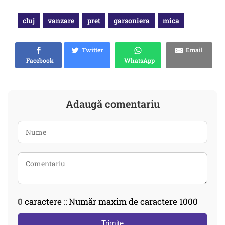
cluj
vanzare
pret
garsoniera
mica
Twitter
Email
Facebook
WhatsApp
Adaugă comentariu
0
caractere :: Număr maxim de caractere 1000
Trimite