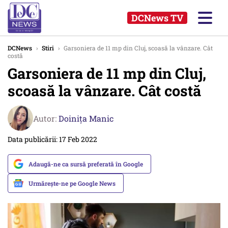
DCNews TV
DCNews
›
Stiri
›
Garsoniera de 11 mp din Cluj, scoasă la vânzare. Cât
costă
Garsoniera de 11 mp din Cluj,
scoasă la vânzare. Cât costă
Autor:
Doinița Manic
Data publicării: 17 Feb 2022
Adaugă-ne ca sursă preferată în Google
Urmărește-ne pe Google News