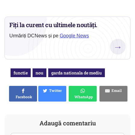
Fiți la curent cu ultimele noutăți.
Urmăriți DCNews și pe
Google News
→
functie
nou
garda nationala de mediu
Twitter
Email
Facebook
WhatsApp
Adaugă comentariu