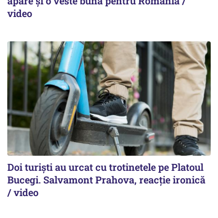
apare și o veste bună pentru România /
video
Doi turiști au urcat cu trotinetele pe Platoul
Bucegi. Salvamont Prahova, reacție ironică
/ video