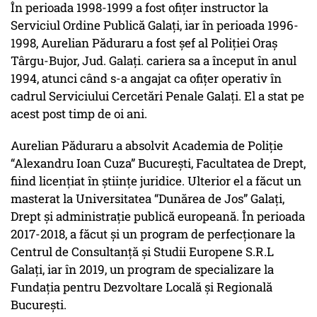
În perioada 1998-1999 a fost ofițer instructor la
Serviciul Ordine Publică Galați, iar în perioada 1996-
1998, Aurelian Păduraru a fost șef al Poliției Oraș
Târgu-Bujor, Jud. Galați. cariera sa a început în anul
1994, atunci când s-a angajat ca ofițer operativ în
cadrul Serviciului Cercetări Penale Galați. El a stat pe
acest post timp de oi ani.
Aurelian Păduraru a absolvit Academia de Poliție
“Alexandru Ioan Cuza” București, Facultatea de Drept,
fiind licențiat în științe juridice. Ulterior el a făcut un
masterat la Universitatea “Dunărea de Jos” Galați,
Drept și administrație publică europeană. În perioada
2017-2018, a făcut și un program de perfecționare la
Centrul de Consultanță și Studii Europene S.R.L
Galați, iar în 2019, un program de specializare la
Fundația pentru Dezvoltare Locală și Regională
București.