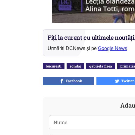
Fiți la curent cu ultimele noutăți
Urmăriți DCNews și pe
Google News
bucuresti
sondaj
gabriela firea
primaria
Facebook
Twitter
Adau