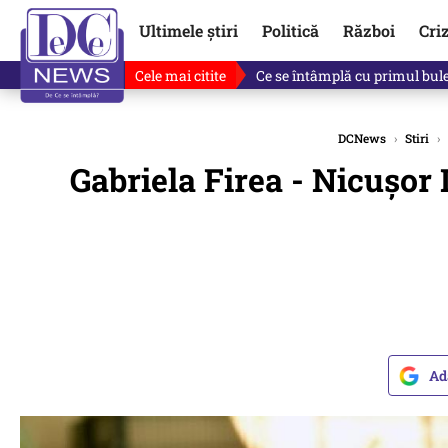
Ultimele știri
Politică
Război
Cri
Cele mai citite
Ce se întâmplă cu primul bulet
DCNews
›
Stiri
›
Gabriela Firea - Nicuşor 
Ad