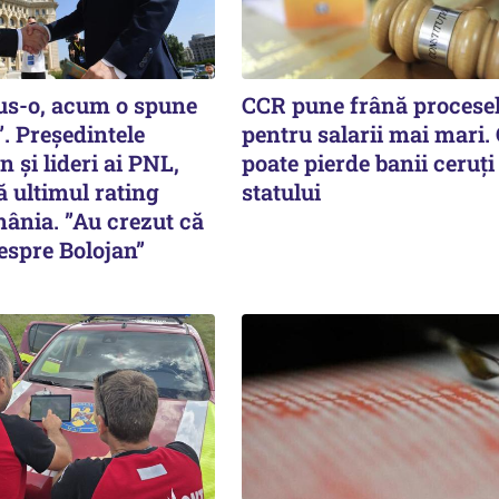
pus-o, acum o spune
CCR pune frână procese
. Președintele
pentru salarii mai mari.
 și lideri ai PNL,
poate pierde banii ceruți
ă ultimul rating
statului
ânia. ”Au crezut că
despre Bolojan”