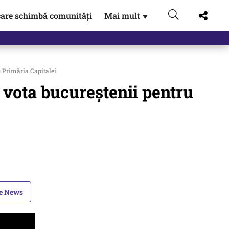
are schimbă comunități
Mai mult
▼
u Primăria Capitalei
r vota bucureştenii pentru
le News