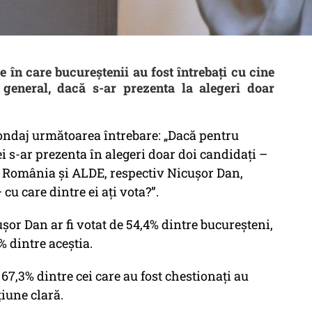
e în care bucureştenii au fost întrebaţi cu cine
general, dacă s-ar prezenta la alegeri doar
sondaj următoarea întrebare: „Dacă pentru
i s-ar prezenta în alegeri doar doi candidați –
ro România și ALDE, respectiv Nicușor Dan,
u care dintre ei ați vota?”.
ușor Dan ar fi votat de 54,4% dintre bucureșteni,
6% dintre aceștia.
 67,3% dintre cei care au fost chestionaţi au
țiune clară.