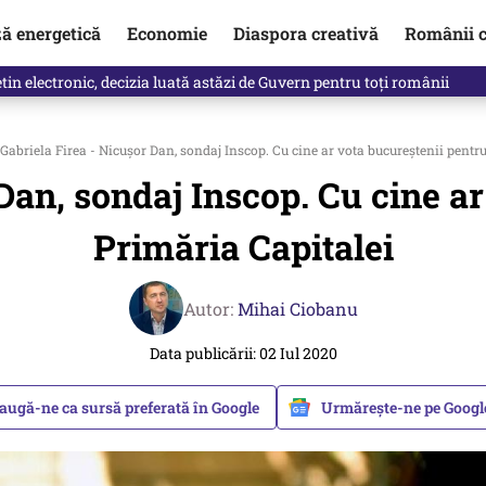
ză energetică
Economie
Diaspora creativă
Românii c
in electronic, decizia luată astăzi de Guvern pentru toți românii
Gabriela Firea - Nicuşor Dan, sondaj Inscop. Cu cine ar vota bucureştenii pentr
Dan, sondaj Inscop. Cu cine a
Primăria Capitalei
Autor:
Mihai Ciobanu
Data publicării: 02 Iul 2020
augă-ne ca sursă preferată în Google
Urmărește-ne pe Goog