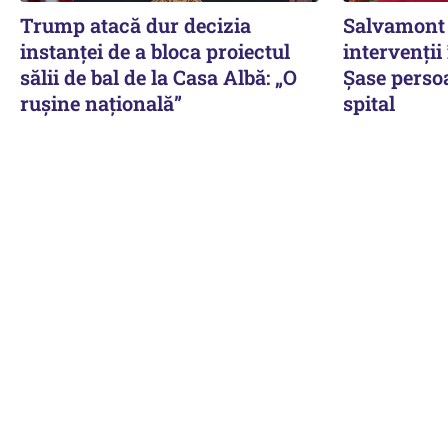
Trump atacă dur decizia
Salvamont 
instanţei de a bloca proiectul
intervenții 
sălii de bal de la Casa Albă: „O
Șase persoa
ruşine naţională”
spital