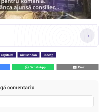
.
→
 capitalei
nicusor dan
inscop
WhatsApp
Email
gă comentariu