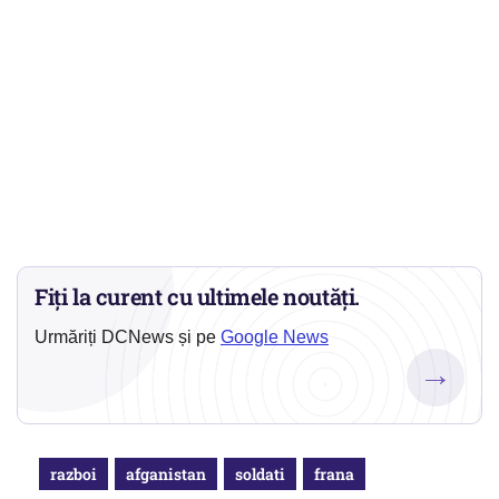
Fiți la curent cu ultimele noutăți.
Urmăriți DCNews și pe
Google News
→
razboi
afganistan
soldati
frana