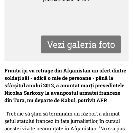
Vezi galeria foto
Franţa îşi va retrage din Afganistan un sfert dintre
soldaţi săi - adică o mie de persoane - până la
sfârşitul anului 2012, a anunţat marţi preşedintele
Nicolas Sarkozy la avanpostul armatei franceze
din Tora, nu departe de Kabul, potrivit AFP.
'Trebuie să ştim să terminăm un război', a afirmat
şeful statului francez în faţa jurnaliştilor, în cursul
acestei vizite neanunţate în Afganistan. 'Nu s-a pus