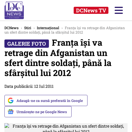
DCNews TV
DCNews
›
Stiri
›
Internațional
›
Franţa îşi va retrage din Afganistan
un sfert dintre soldaţi, până la sfârşitul lui 2012
Franţa îşi va
retrage din Afganistan un
sfert dintre soldaţi, până la
sfârşitul lui 2012
Data publicării: 12 Iul 2011
Adaugă-ne ca sursă preferată în Google
Urmărește-ne pe Google News