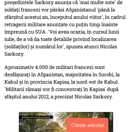
preşedintele Sarkozy anunţa că 'mai multe sute' de
soldaţi francezi vor părăsi Afganistanul 'până la
sfârşitul acestui an, începutul anului viitor', în cadrul
retragerii militare anunţate cu puţin timp înainte
împreună cu SUA. 'Voi avea ocazia, în cursul lunii
iulie, de a vă da toate detaliile privind localizarea
(soldaţilor) şi numărul lor', spunea atunci Nicolas
Sarkozy.
Aproximativ 4.000 de militari francezi sunt
desfăşuraţi în Afganistan, majoritatea în Surobi, la
Kabul şi în provincia Kapisa, la nord-est de Kabul.
'Militarii rămaşi vor fi concentraţi în Kapisa' după
sfâşitul anului 2012, a precizat Nicolas Sarkozy.
Citește articolul