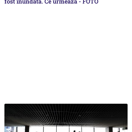
fost inundată. Ce urmează - FOTO