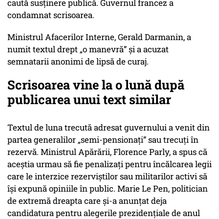
caută susținere publică. Guvernul francez a
condamnat scrisoarea.
Ministrul Afacerilor Interne, Gerald Darmanin, a
numit textul drept „o manevră” și a acuzat
semnatarii anonimi de lipsă de curaj.
Scrisoarea vine la o lună după
publicarea unui text similar
Textul de luna trecută adresat guvernului a venit din
partea generalilor „semi-pensionați” sau trecuți în
rezervă. Ministrul Apărării, Florence Parly, a spus că
aceștia urmau să fie penalizați pentru încălcarea legii
care le interzice rezerviștilor sau militarilor activi să
își expună opiniile în public. Marie Le Pen, politician
de extremă dreapta care și-a anunțat deja
candidatura pentru alegerile prezidențiale de anul