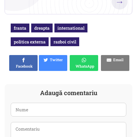
→
franta
dreapta
international
politica externa
razboi civil
Twitter
Email
Facebook
WhatsApp
Adaugă comentariu