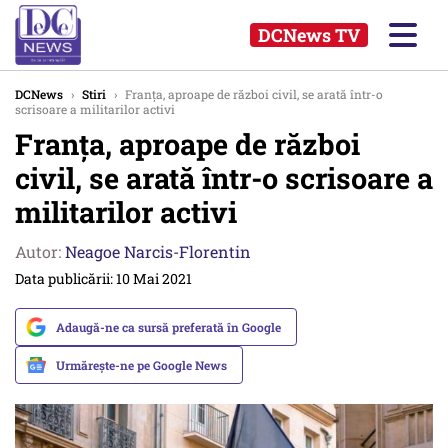
DCNews TV
DCNews
›
Stiri
›
Franța, aproape de război civil, se arată într-o
scrisoare a militarilor activi
Franța, aproape de război
civil, se arată într-o scrisoare a
militarilor activi
Autor:
Neagoe Narcis-Florentin
Data publicării: 10 Mai 2021
Adaugă-ne ca sursă preferată în Google
Urmărește-ne pe Google News