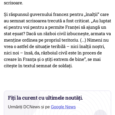
scrisoare.
Și răspunsul guvernului francez pentru „înalții” care
au semnat scrisoarea trecută a fost criticat. „Au luptat
ei pentru voi pentru a permite Franței să ajungă un
stat eșuat? Dacă un război civil izbucnește, armata va
menține ordinea pe propriul teritoriu. (...) Nimeni nu
vrea o astfel de situație teribilă – nici înalții noștri,
nici noi – însă, da, războiul civil este în proces de
creare în Franța și o știți extrem de bine”, se mai
citește în textul semnat de soldați.
Fiți la curent cu ultimele noutăți.
Urmăriți DCNews și pe
Google News