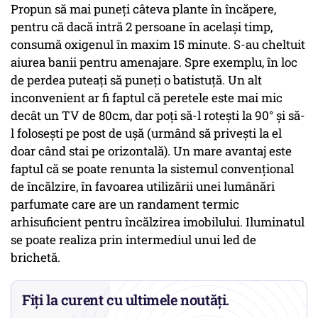
Propun să mai puneți câteva plante în încăpere,
pentru că dacă intră 2 persoane în același timp,
consumă oxigenul în maxim 15 minute. S-au cheltuit
aiurea banii pentru amenajare. Spre exemplu, în loc
de perdea puteați să puneți o batistuță. Un alt
inconvenient ar fi faptul că peretele este mai mic
decât un TV de 80cm, dar poți să-l rotești la 90° și să-
l folosești pe post de uşă (urmând să privești la el
doar când stai pe orizontală). Un mare avantaj este
faptul că se poate renunta la sistemul convențional
de încălzire, în favoarea utilizării unei lumânări
parfumate care are un randament termic
arhisuficient pentru încălzirea imobilului. Iluminatul
se poate realiza prin intermediul unui led de
brichetă.
Fiți la curent cu ultimele noutăți.