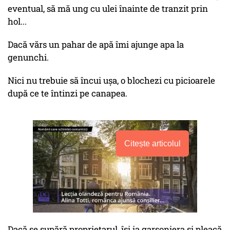
eventual, să mă ung cu ulei înainte de tranzit prin
hol...
Dacă vărs un pahar de apă îmi ajunge apa la
genunchi.
Nici nu trebuie să încui ușa, o blochezi cu picioarele
după ce te întinzi pe canapea.
Citește articolul
Dacă se supără proprietarul, își ia garsoniera și pleacă