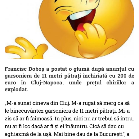
Francisc Doboş a postat o glumă după anunțul cu
garsoniera de 11 metri pătrați închiriată cu 200 de
euro în Cluj-Napoca, unde prețul chiriilor a
explodat.
„M-a sunat cineva din Cluj. M-a rugat să merg ca să
le binecuvântez garsoniera de 11 metri pătrați. Mi-a
zis că ar fi faimoasă. În plus, nici nu ar trebui să intru,
nu ar fi loc dacă ar fi și ei înăuntru. Cică să dau cu
aghiazmă de la ușă. Mai bine dau de la București”, a