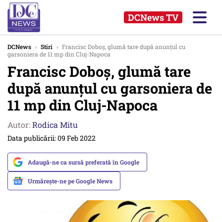
DCNews TV
DCNews
›
Stiri
›
Francisc Doboş, glumă tare după anunțul cu
garsoniera de 11 mp din Cluj-Napoca
Francisc Doboş, glumă tare
după anunțul cu garsoniera de
11 mp din Cluj-Napoca
Autor:
Rodica Mitu
Data publicării: 09 Feb 2022
Adaugă-ne ca sursă preferată în Google
Urmărește-ne pe Google News