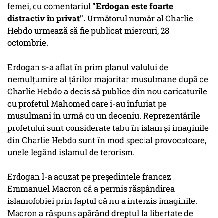
femei, cu comentariul
"Erdogan este foarte
distractiv în privat".
Următorul număr al Charlie
Hebdo urmează să fie publicat miercuri, 28
octombrie.
Erdogan s-a aflat în prim planul valului de
nemulţumire al ţărilor majoritar musulmane după ce
Charlie Hebdo a decis să publice din nou caricaturile
cu profetul Mahomed care i-au înfuriat pe
musulmani în urmă cu un deceniu. Reprezentările
profetului sunt considerate tabu în islam şi imaginile
din Charlie Hebdo sunt în mod special provocatoare,
unele legând islamul de terorism.
Erdogan l-a acuzat pe preşedintele francez
Emmanuel Macron că a permis răspândirea
islamofobiei prin faptul că nu a interzis imaginile.
Macron a răspuns apărând dreptul la libertate de