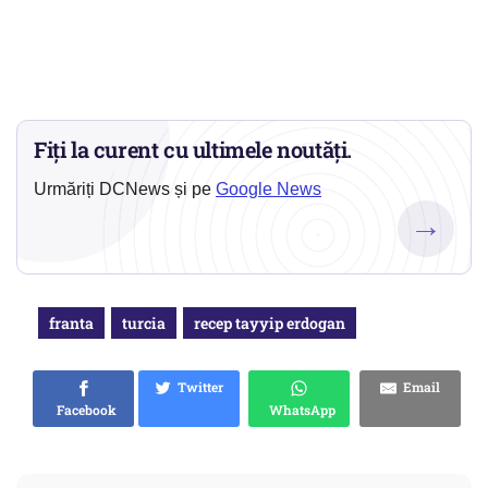
Fiți la curent cu ultimele noutăți.
Urmăriți DCNews și pe
Google News
→
franta
turcia
recep tayyip erdogan
Twitter
Email
Facebook
WhatsApp