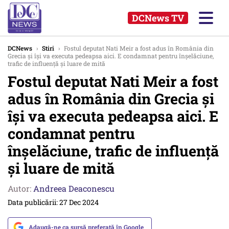
DCNews TV
DCNews
›
Stiri
›
Fostul deputat Nati Meir a fost adus în România din
Grecia și își va executa pedeapsa aici. E condamnat pentru înșelăciune,
trafic de influență și luare de mită
Fostul deputat Nati Meir a fost
adus în România din Grecia și
își va executa pedeapsa aici. E
condamnat pentru
înșelăciune, trafic de influență
și luare de mită
Autor:
Andreea Deaconescu
Data publicării: 27 Dec 2024
Adaugă-ne ca sursă preferată în Google