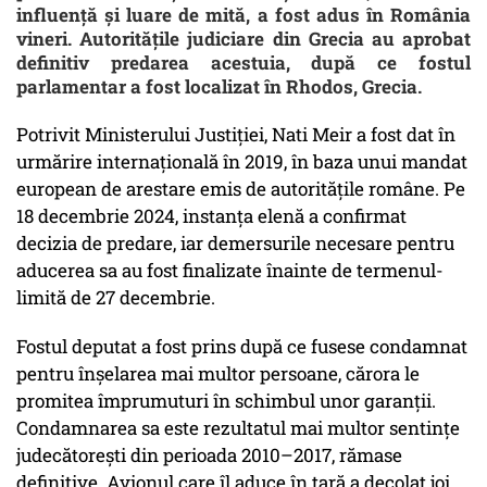
influență și luare de mită, a fost adus în România
vineri. Autoritățile judiciare din Grecia au aprobat
definitiv predarea acestuia, după ce fostul
parlamentar a fost localizat în Rhodos, Grecia.
Potrivit Ministerului Justiției, Nati Meir a fost dat în
urmărire internațională în 2019, în baza unui mandat
european de arestare emis de autoritățile române. Pe
18 decembrie 2024, instanța elenă a confirmat
decizia de predare, iar demersurile necesare pentru
aducerea sa au fost finalizate înainte de termenul-
limită de 27 decembrie.
Fostul deputat a fost prins după ce fusese condamnat
pentru înșelarea mai multor persoane, cărora le
promitea împrumuturi în schimbul unor garanții.
Condamnarea sa este rezultatul mai multor sentințe
judecătorești din perioada 2010–2017, rămase
definitive. Avionul care îl aduce în țară a decolat joi