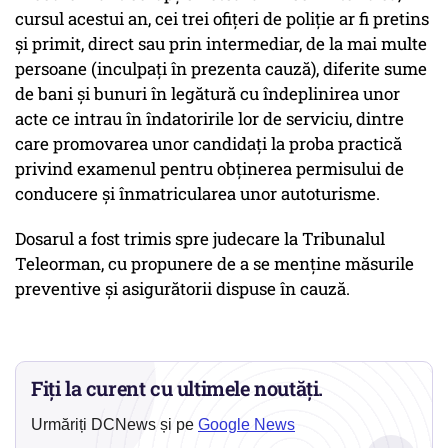
cursul acestui an, cei trei ofiţeri de poliţie ar fi pretins
şi primit, direct sau prin intermediar, de la mai multe
persoane (inculpaţi în prezenta cauză), diferite sume
de bani şi bunuri în legătură cu îndeplinirea unor
acte ce intrau în îndatoririle lor de serviciu, dintre
care promovarea unor candidaţi la proba practică
privind examenul pentru obţinerea permisului de
conducere şi înmatricularea unor autoturisme.
Dosarul a fost trimis spre judecare la Tribunalul
Teleorman, cu propunere de a se menţine măsurile
preventive şi asigurătorii dispuse în cauză.
Fiți la curent cu ultimele noutăți.
Urmăriți DCNews și pe
Google News