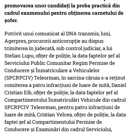
promovarea unor candidaţi la proba practică din
cadrul examenului pentru obţinerea carnetului de
şofer.
Potrivit unui comunicat al DNA transmis, luni,
Agerpres, procurorii anticorupţie au dispus
trimiterea în judecată, sub control judiciar, a lui
Stelian Lupu, ofiţer de poliţie, la data faptelor şef al
Serviciului Public Comunitar Regim Permise de
Conducere şi Înmatriculare a Vehiculelor
(SPCRPCIV) Teleorman, în sarcina căruia s-a reţinut
comiterea a patru infracţiuni de luare de mită, Daniel
Cristian Eib, ofiţer de poliţie, la data faptelor şef al
Compartimentului Înmatriculări Vehicule din cadrul
SPCRPCIV Teleorman, pentru patru infracţiuni de
luare de mită, Cristian Velcea, ofiţer de poliţie, la data
faptei şef al Compartimentului Permise de
Conducere şi Examinări din cadrul Serviciului,