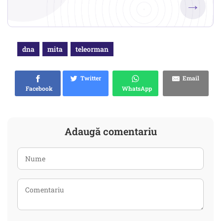
→
dna
mita
teleorman
Twitter
Email
Facebook
WhatsApp
Adaugă comentariu