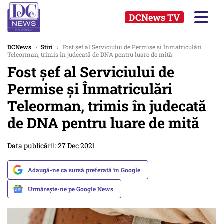
DCNews TV
DCNews
›
Stiri
›
Fost șef al Serviciului de Permise și Înmatriculări
Teleorman, trimis în judecată de DNA pentru luare de mită
Fost șef al Serviciului de
Permise și Înmatriculări
Teleorman, trimis în judecată
de DNA pentru luare de mită
Data publicării: 27 Dec 2021
Adaugă-ne ca sursă preferată în Google
Urmărește-ne pe Google News