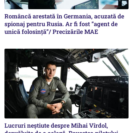
Româncă arestată în Germania, acuzată de
spionaj pentru Rusia. Ar fi fost ”agent de
unică folosință”/ Precizările MAE
Lucruri neștiute despre Mihai Vîrdol,
dezvăluite de o colegă. Povestea pilotului