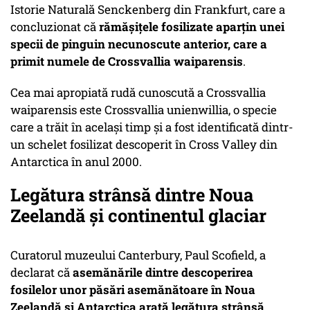
Istorie Naturală Senckenberg din Frankfurt, care a
concluzionat că
rămăşiţele fosilizate aparţin unei
specii de pinguin necunoscute anterior, care a
primit numele de Crossvallia waiparensis
.
Cea mai apropiată rudă cunoscută a Crossvallia
waiparensis este Crossvallia unienwillia, o specie
care a trăit în acelaşi timp şi a fost identificată dintr-
un schelet fosilizat descoperit în Cross Valley din
Antarctica în anul 2000.
Legătura strânsă dintre Noua
Zeelandă şi continentul glaciar
Curatorul muzeului Canterbury, Paul Scofield, a
declarat că
asemănările
dintre descoperirea
fosilelor unor păsări asemănătoare în Noua
Zeelandă şi Antarctica arată legătura strânsă