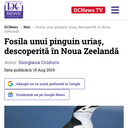
DCNews TV
DCNews
›
Stiri
›
Fosila unui pinguin uriaş, descoperită în Noua
Zeelandă
Fosila unui pinguin uriaş,
descoperită în Noua Zeelandă
Autor:
Giorgiana Croitoru
Data publicării: 15 Aug 2019
Adaugă-ne ca sursă preferată în Google
Urmărește-ne pe Google News