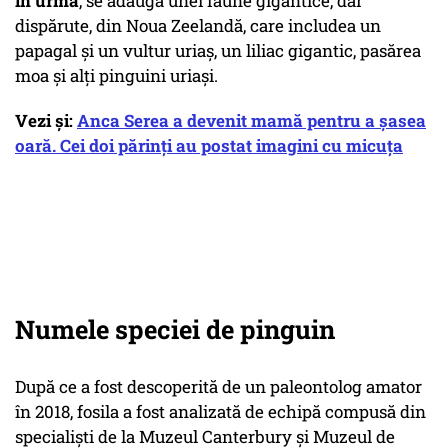
în urmă
, se adaugă unei faune gigantice, dar
dispărute, din Noua Zeelandă, care includea un
papagal şi un vultur uriaş, un liliac gigantic, pasărea
moa şi alţi pinguini uriaşi.
Vezi și:
Anca Serea a devenit mamă pentru a șasea
oară. Cei doi părinți au postat imagini cu micuța
Numele speciei de pinguin
După ce a fost descoperită de un paleontolog amator
în 2018, fosila a fost analizată de echipă compusă din
specialişti de la Muzeul Canterbury şi Muzeul de