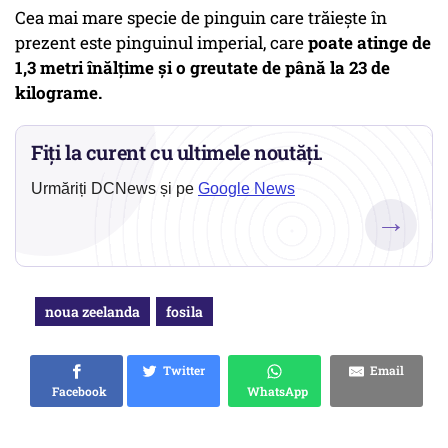
Cea mai mare specie de pinguin care trăieşte în
prezent este pinguinul imperial, care
poate atinge de
1,3 metri înălţime şi o greutate de până la 23 de
kilograme.
Fiți la curent cu ultimele noutăți.
Urmăriți DCNews și pe
Google News
→
noua zeelanda
fosila
Twitter
Email
Facebook
WhatsApp