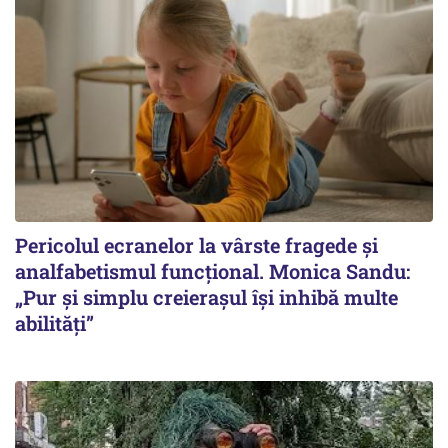
Pericolul ecranelor la vârste fragede și
analfabetismul funcțional. Monica Sandu:
„Pur și simplu creierașul își inhibă multe
abilități”