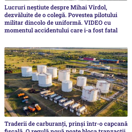
Lucruri neștiute despre Mihai Vîrdol,
dezvăluite de o colegă. Povestea pilotului
militar dincolo de uniformă. VIDEO cu
momentul accidentului care i-a fost fatal
Traderii de carburanți, prinși într-o capcană
fiscală. O regulă nouă poate bloca tranzacții