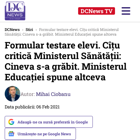
DCNews TV
DCNews
›
Stiri
›
Formular testare elevi. Cîţu critică Ministerul
Sănătăţii: Cineva s-a grăbit. Ministerul Educaţiei spune altceva
Formular testare elevi. Cîţu
critică Ministerul Sănătăţii:
Cineva s-a grăbit. Ministerul
Educaţiei spune altceva
Autor:
Mihai Ciobanu
Data publicării: 06 Feb 2021
Adaugă-ne ca sursă preferată în Google
Urmărește-ne pe Google News