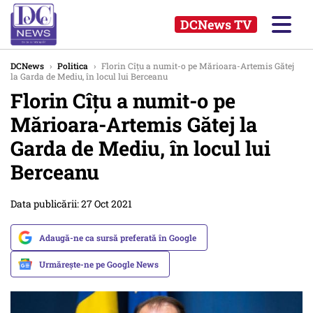
DCNews TV
DCNews
›
Politica
›
Florin Cîțu a numit-o pe Mărioara-Artemis Gătej
la Garda de Mediu, în locul lui Berceanu
Florin Cîțu a numit-o pe
Mărioara-Artemis Gătej la
Garda de Mediu, în locul lui
Berceanu
Data publicării: 27 Oct 2021
Adaugă-ne ca sursă preferată în Google
Urmărește-ne pe Google News