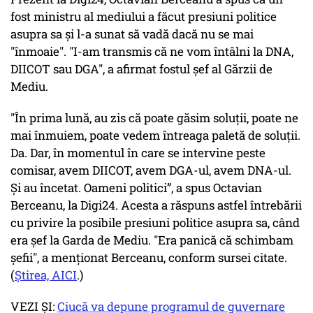
fost ministru al mediului a făcut presiuni politice
asupra sa și l-a sunat să vadă dacă nu se mai
"înmoaie". "I-am transmis că ne vom întâlni la DNA,
DIICOT sau DGA", a afirmat fostul șef al Gărzii de
Mediu.
"În prima lună, au zis că poate găsim soluții, poate ne
mai înmuiem, poate vedem întreaga paletă de soluții.
Da. Dar, în momentul în care se intervine peste
comisar, avem DIICOT, avem DGA-ul, avem DNA-ul.
Și au încetat. Oameni politici”, a spus Octavian
Berceanu, la Digi24. Acesta a răspuns astfel întrebării
cu privire la posibile presiuni politice asupra sa, când
era șef la Garda de Mediu. "Era panică că schimbam
șefii", a menționat Berceanu, conform sursei citate.
(
Știrea, AICI
.)
VEZI ȘI:
Ciucă va depune programul de guvernare