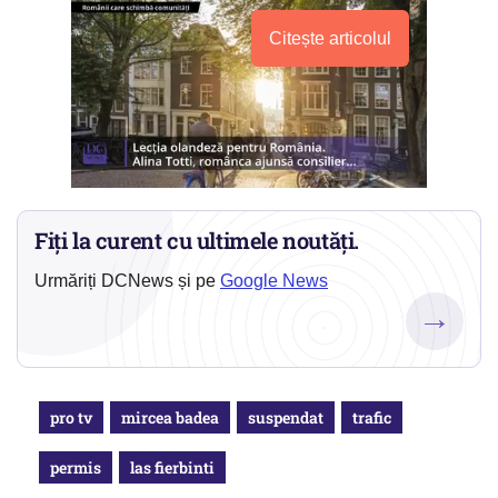
Citește articolul
Fiți la curent cu ultimele noutăți.
Urmăriți DCNews și pe
Google News
→
pro tv
mircea badea
suspendat
trafic
permis
las fierbinti