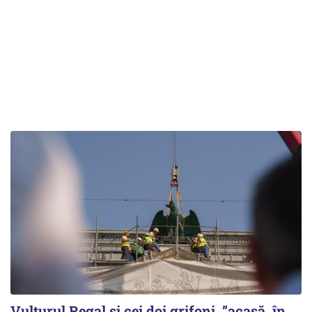
Vulturul Regal și cei doi grifoni, ”acasă, în