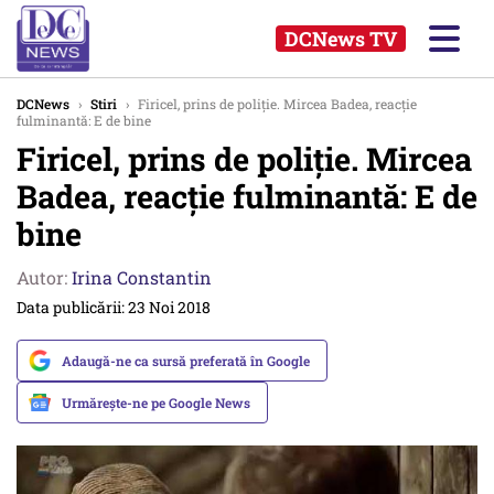
DCNews TV
DCNews
›
Stiri
›
Firicel, prins de poliție. Mircea Badea, reacție
fulminantă: E de bine
Firicel, prins de poliție. Mircea
Badea, reacție fulminantă: E de
bine
Autor:
Irina Constantin
Data publicării: 23 Noi 2018
Adaugă-ne ca sursă preferată în Google
Urmărește-ne pe Google News