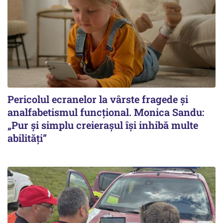
Pericolul ecranelor la vârste fragede și
analfabetismul funcțional. Monica Sandu:
„Pur și simplu creierașul își inhibă multe
abilități”