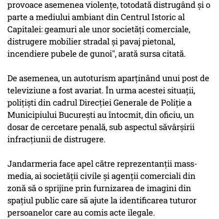
provoace asemenea violenţe, totodată distrugând şi o
parte a mediului ambiant din Centrul Istoric al
Capitalei: geamuri ale unor societăţi comerciale,
distrugere mobilier stradal şi pavaj pietonal,
incendiere pubele de gunoi", arată sursa citată.
De asemenea, un autoturism aparţinând unui post de
televiziune a fost avariat. În urma acestei situaţii,
poliţişti din cadrul Direcţiei Generale de Poliţie a
Municipiului Bucureşti au întocmit, din oficiu, un
dosar de cercetare penală, sub aspectul săvârşirii
infracţiunii de distrugere.
Jandarmeria face apel către reprezentanţii mass-
media, ai societăţii civile şi agenţii comerciali din
zonă să o sprijine prin furnizarea de imagini din
spaţiul public care să ajute la identificarea tuturor
persoanelor care au comis acte ilegale.