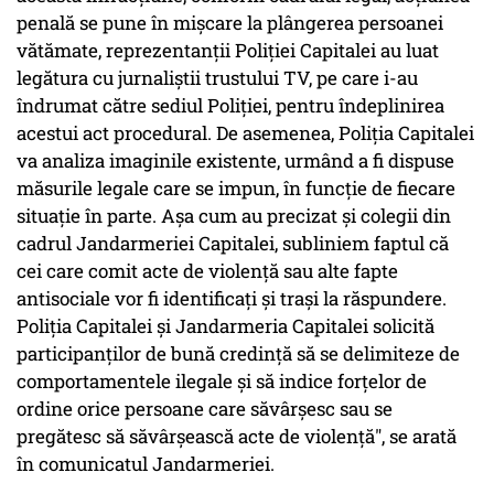
penală se pune în mișcare la plângerea persoanei
vătămate, reprezentanții Poliției Capitalei au luat
legătura cu jurnaliștii trustului TV, pe care i-au
îndrumat către sediul Poliției, pentru îndeplinirea
acestui act procedural. De asemenea, Poliția Capitalei
va analiza imaginile existente, urmând a fi dispuse
măsurile legale care se impun, în funcție de fiecare
situație în parte. Așa cum au precizat și colegii din
cadrul Jandarmeriei Capitalei, subliniem faptul că
cei care comit acte de violență sau alte fapte
antisociale vor fi identificați și trași la răspundere.
Poliția Capitalei și Jandarmeria Capitalei solicită
participanților de bună credință să se delimiteze de
comportamentele ilegale și să indice forțelor de
ordine orice persoane care săvârșesc sau se
pregătesc să săvârșească acte de violență", se arată
în comunicatul Jandarmeriei.