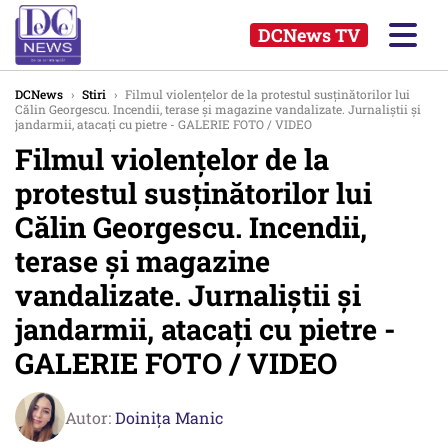
DCNews TV
DCNews
›
Stiri
›
Filmul violențelor de la protestul susținătorilor lui
Călin Georgescu. Incendii, terase și magazine vandalizate. Jurnaliștii și
jandarmii, atacați cu pietre - GALERIE FOTO / VIDEO
Filmul violențelor de la
protestul susținătorilor lui
Călin Georgescu. Incendii,
terase și magazine
vandalizate. Jurnaliștii și
jandarmii, atacați cu pietre -
GALERIE FOTO / VIDEO
Autor:
Doinița Manic