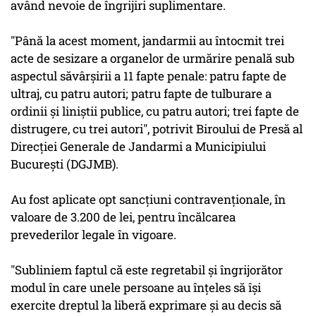
având nevoie de îngrijiri suplimentare.
"Până la acest moment, jandarmii au întocmit trei
acte de sesizare a organelor de urmărire penală sub
aspectul săvârşirii a 11 fapte penale: patru fapte de
ultraj, cu patru autori; patru fapte de tulburare a
ordinii şi liniştii publice, cu patru autori; trei fapte de
distrugere, cu trei autori", potrivit Biroului de Presă al
Direcţiei Generale de Jandarmi a Municipiului
Bucureşti (DGJMB).
Au fost aplicate opt sancţiuni contravenţionale, în
valoare de 3.200 de lei, pentru încălcarea
prevederilor legale în vigoare.
"Subliniem faptul că este regretabil şi îngrijorător
modul în care unele persoane au înţeles să îşi
exercite dreptul la liberă exprimare şi au decis să