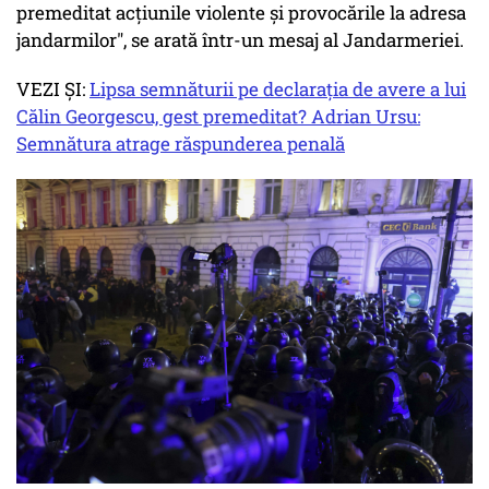
premeditat acțiunile violente și provocările la adresa
jandarmilor", se arată într-un mesaj al Jandarmeriei.
VEZI ȘI:
Lipsa semnăturii pe declaraţia de avere a lui
Călin Georgescu, gest premeditat? Adrian Ursu:
Semnătura atrage răspunderea penală