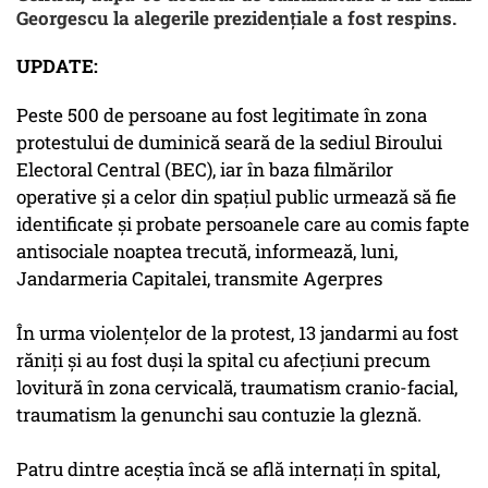
Georgescu la alegerile prezidențiale a fost respins.
UPDATE:
Peste 500 de persoane au fost legitimate în zona
protestului de duminică seară de la sediul Biroului
Electoral Central (BEC), iar în baza filmărilor
operative şi a celor din spaţiul public urmează să fie
identificate şi probate persoanele care au comis fapte
antisociale noaptea trecută, informează, luni,
Jandarmeria Capitalei, transmite Agerpres
În urma violenţelor de la protest, 13 jandarmi au fost
răniţi şi au fost duşi la spital cu afecţiuni precum
lovitură în zona cervicală, traumatism cranio-facial,
traumatism la genunchi sau contuzie la gleznă.
Patru dintre aceştia încă se află internaţi în spital,