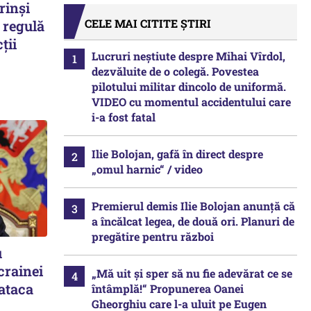
rinși
CELE MAI CITITE ȘTIRI
 regulă
ții
Lucruri neștiute despre Mihai Vîrdol,
dezvăluite de o colegă. Povestea
pilotului militar dincolo de uniformă.
VIDEO cu momentul accidentului care
i-a fost fatal
Ilie Bolojan, gafă în direct despre
„omul harnic“ / video
Premierul demis Ilie Bolojan anunță că
a încălcat legea, de două ori. Planuri de
pregătire pentru război
u
crainei
„Mă uit și sper să nu fie adevărat ce se
 ataca
întâmplă!“ Propunerea Oanei
Gheorghiu care l-a uluit pe Eugen