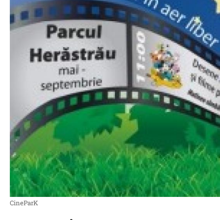
CineParK