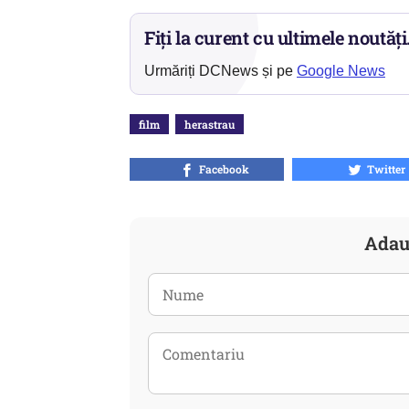
Fiți la curent cu ultimele noutăți
Urmăriți DCNews și pe
Google News
film
herastrau
Facebook
Twitter
Adau