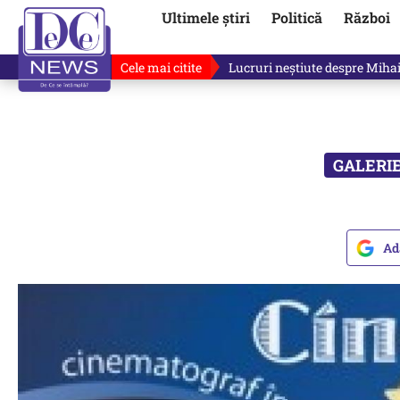
Ultimele știri
Politică
Război
Cele mai citite
Ilie Bolojan, gafă în direct de
Ad