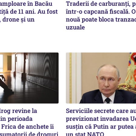
 amploare în Bacău
Traderii de carburanți, p
iță de 11 ani. Au fost
într-o capcană fiscală. O
, drone și un
nouă poate bloca tranzac
uzuale
rog revine la
Serviciile secrete care a
din perioada
previzionat invadarea U
Frica de anchete îi
susțin că Putin ar putea
nsumatorii de droguri
un stat NATO