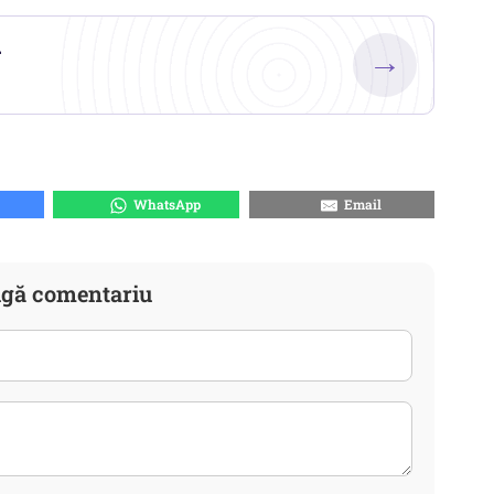
.
→
WhatsApp
Email
gă comentariu