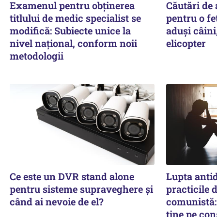
Examenul pentru obținerea
Căutări de
titlului de medic specialist se
pentru o fet
modifică: Subiecte unice la
aduși câini
nivel național, conform noii
elicopter
metodologii
Ce este un DVR stand alone
Lupta antid
pentru sisteme supraveghere și
practicile 
când ai nevoie de el?
comunistă: 
ține pe co