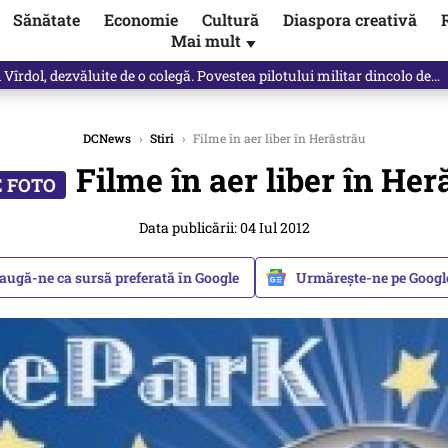
Sănătate
Economie
Cultură
Diaspora creativă
Mai mult
▼
spre „omul harnic“ / video
DCNews
›
Stiri
›
Filme în aer liber în Herăstrău
Filme în aer liber în Her
Data publicării: 04 Iul 2012
augă-ne ca sursă preferată în Google
Urmărește-ne pe Goog