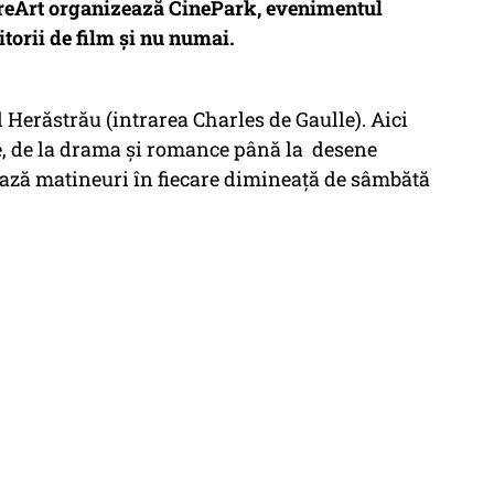
CreArt organizează CinePark, evenimentul
bitorii de film şi nu numai.
Herăstrău (intrarea Charles de Gaulle). Aici
le, de la drama şi romance până la desene
ează matineuri în fiecare dimineaţă de sâmbătă