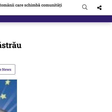
Românii care schimbă comunități
ăstrău
le News