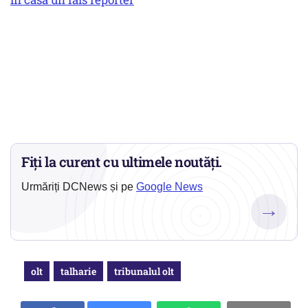
Fiți la curent cu ultimele noutăți.
Urmăriți DCNews și pe
Google News
→
olt
talharie
tribunalul olt