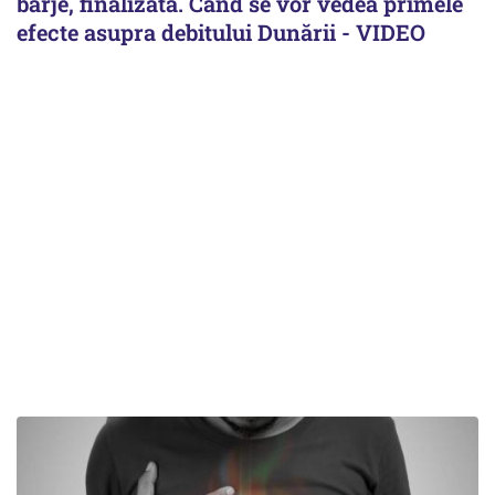
barje, finalizată. Când se vor vedea primele
efecte asupra debitului Dunării - VIDEO