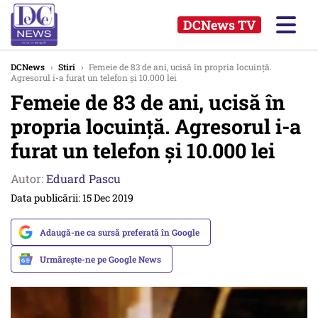
DCNews TV
DCNews
›
Stiri
›
Femeie de 83 de ani, ucisă în propria locuinţă.
Agresorul i-a furat un telefon şi 10.000 lei
Femeie de 83 de ani, ucisă în
propria locuinţă. Agresorul i-a
furat un telefon şi 10.000 lei
Autor:
Eduard Pascu
Data publicării: 15 Dec 2019
Adaugă-ne ca sursă preferată în Google
Urmărește-ne pe Google News