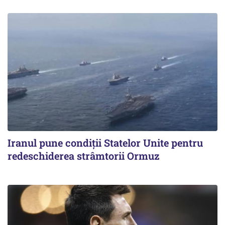
Iranul pune condiții Statelor Unite pentru
redeschiderea strâmtorii Ormuz