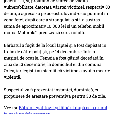
judeţul Olt, şi, profitând de starea de vădită
vulnerabilitate, datorată vârstei victimei, respectiv 83
de ani, a agresat-o pe aceasta, lovind-o cu pumnul în
zona feţei, după care a strangulat-o şi i-a sustras
suma de aproximativ 10.000 lei şi un telefon mobil
marca Motorola", precizează sursa citată.
Bărbatul a fugit de la locul faptei şi a fost depistat în
trafic de către poliţişti, pe 14 decembrie, într-o
maşină de ocazie. Femeia a fost găsită decedată în
ziua de 13 decembrie, la domiciliul ei din comuna
Orlea, iar legiştii au stabilit că victima a avut o moarte
violentă.
Suspectul va fi prezentat instanţei, duminică, cu
propunere de arestare preventivă pentru 30 de zile.
Vezi și:
Bătrân legat, lovit și tâlhărit după ce a primit
în casă un fals reporter