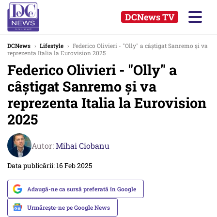
DCNews TV
DCNews
›
Lifestyle
›
Federico Olivieri - "Olly" a câştigat Sanremo şi va
reprezenta Italia la Eurovision 2025
Federico Olivieri - "Olly" a
câştigat Sanremo şi va
reprezenta Italia la Eurovision
2025
Autor:
Mihai Ciobanu
Data publicării: 16 Feb 2025
Adaugă-ne ca sursă preferată în Google
Urmărește-ne pe Google News