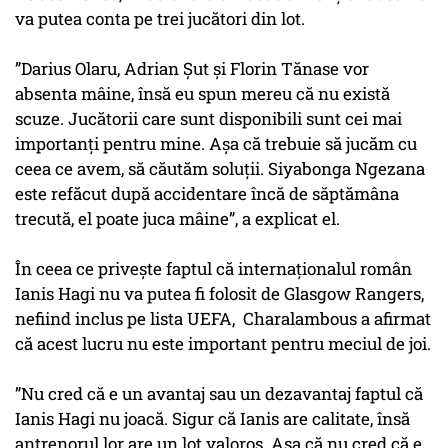
va putea conta pe trei jucători din lot.
”Darius Olaru, Adrian Șut și Florin Tănase vor
absenta mâine, însă eu spun mereu că nu există
scuze. Jucătorii care sunt disponibili sunt cei mai
importanți pentru mine. Așa că trebuie să jucăm cu
ceea ce avem, să căutăm soluții. Siyabonga Ngezana
este refăcut după accidentare încă de săptămâna
trecută, el poate juca mâine”, a explicat el.
În ceea ce privește faptul că internaționalul român
Ianis Hagi nu va putea fi folosit de Glasgow Rangers,
nefiind inclus pe lista UEFA, Charalambous a afirmat
că acest lucru nu este important pentru meciul de joi.
”Nu cred că e un avantaj sau un dezavantaj faptul că
Ianis Hagi nu joacă. Sigur că Ianis are calitate, însă
antrenorul lor are un lot valoros. Așa că nu cred că e