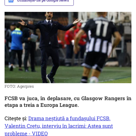
Urmărește-ne pe Google News
FOTO: Agerpres
FCSB va juca, în deplasare, cu Glasgow Rangers în
etapa a treia a Europa League.
Citește și:
Drama neștiută a fundașului FCSB.
Valentin Crețu, interviu în lacrimi: Astea sunt
probleme - VIDEO