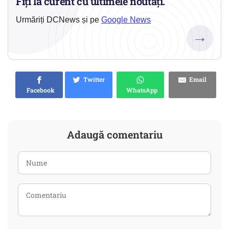
Fiți la curent cu ultimele noutăți.
Urmăriți DCNews și pe
Google News
→
Twitter
Email
Facebook
WhatsApp
Adaugă comentariu