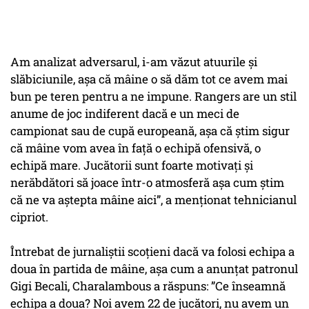
Am analizat adversarul, i-am văzut atuurile și
slăbiciunile, așa că mâine o să dăm tot ce avem mai
bun pe teren pentru a ne impune. Rangers are un stil
anume de joc indiferent dacă e un meci de
campionat sau de cupă europeană, așa că știm sigur
că mâine vom avea în față o echipă ofensivă, o
echipă mare. Jucătorii sunt foarte motivați și
nerăbdători să joace într-o atmosferă așa cum știm
că ne va aștepta mâine aici”, a menționat tehnicianul
cipriot.
Întrebat de jurnaliștii scoțieni dacă va folosi echipa a
doua în partida de mâine, așa cum a anunțat patronul
Gigi Becali, Charalambous a răspuns: ”Ce înseamnă
echipa a doua? Noi avem 22 de jucători, nu avem un