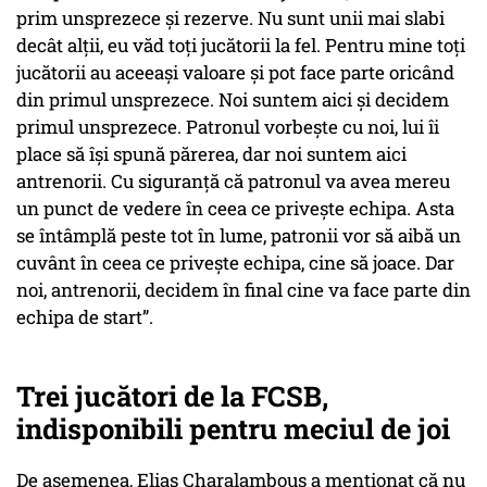
prim
unsprezece
și rezerve. Nu sunt unii mai slabi
decât alții, eu văd toți jucătorii la fel. Pentru mine toți
jucătorii au aceeași valoare și pot face parte oricând
din primul
unsprezece
. Noi suntem aici și decidem
primul
unsprezece
. Patronul vorbește cu noi, lui îi
place să își spună părerea, dar noi suntem aici
antrenorii. Cu siguranță că patronul va avea mereu
un punct de vedere în ceea ce privește echipa. Asta
se întâmplă peste tot în lume, patronii vor să aibă un
cuvânt în ceea ce privește echipa, cine să joace. Dar
noi, antrenorii, decidem în final cine va face parte din
echipa de start”.
Trei jucători de la FCSB,
indisponibili pentru meciul de joi
De asemenea, Elias Charalambous a menționat că nu