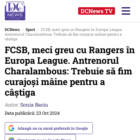
DCNews TV
DCNews
›
Sport
›
FCSB, meci greu cu Rangers în Europa League.
Antrenorul Charalambous: Trebuie să fim curajoși mâine pentru a
câștiga
FCSB, meci greu cu Rangers în
Europa League. Antrenorul
Charalambous: Trebuie să fim
curajoși mâine pentru a
câștiga
Autor:
Sonia Baciu
Data publicării: 23 Oct 2024
Adaugă-ne ca sursă preferată în Google