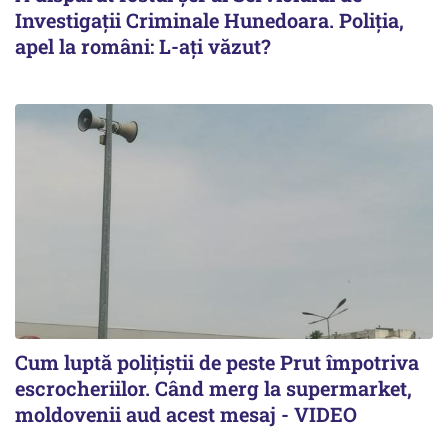
Investigații Criminale Hunedoara. Poliția,
apel la români: L-ați văzut?
Cum luptă polițiștii de peste Prut împotriva
escrocheriilor. Când merg la supermarket,
moldovenii aud acest mesaj - VIDEO