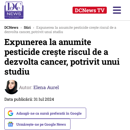
DCNews TV
DCNews
›
Stiri
›
Expunerea la anumite pesticide crește riscul de a
dezvolta cancer, potrivit unui studiu
Expunerea la anumite
pesticide crește riscul de a
dezvolta cancer, potrivit unui
studiu
Autor:
Elena Aurel
Data publicării: 31 Iul 2024
Adaugă-ne ca sursă preferată în Google
Urmărește-ne pe Google News