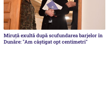
Miruță exultă după scufundarea barjelor în
Dunăre: "Am câștigat opt centimetri"